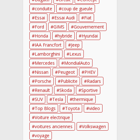
conduite
coup de gueule
Essai
Essai Audi
Fiat
Ford
GIMS
Gouvernement
Honda
hybride
Hyundai
IAA Francfort
Jeep
Lamborghini
Lexus
Mercedes
MondialAuto
Nissan
Peugeot
PHEV
Porsche
Publicite
Radars
Renault
Skoda
Sportive
SUV
Tesla
thermique
Top Blogs
Toyota
video
Voiture electrique
voitures anciennes
Volkswagen
voyage