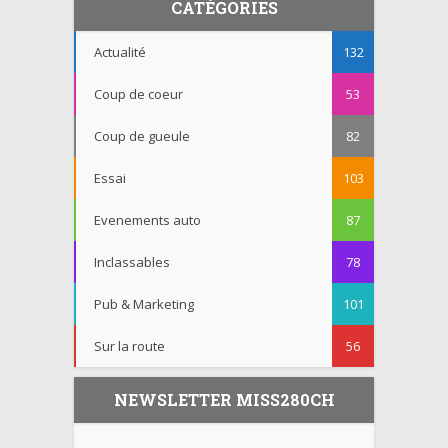
CATÉGORIES
Actualité
132
Coup de coeur
53
Coup de gueule
82
Essai
103
Evenements auto
87
Inclassables
78
Pub & Marketing
101
Sur la route
56
NEWSLETTER MISS280CH