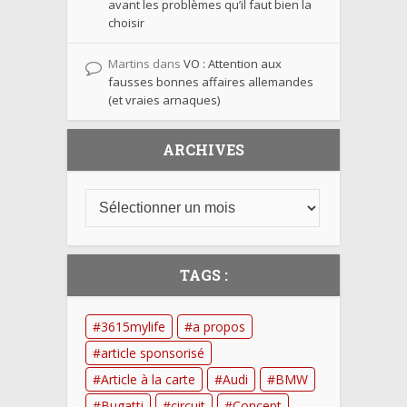
avant les problèmes qu’il faut bien la
choisir
Martins
dans
VO : Attention aux
fausses bonnes affaires allemandes
(et vraies arnaques)
ARCHIVES
TAGS :
3615mylife
a propos
article sponsorisé
Article à la carte
Audi
BMW
Bugatti
circuit
Concept