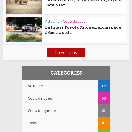
Ford, Seat...
Actualité
•
Coup de coeur
La future Toyota Supra en promenade
à Goodwood...
En voir plus
CATÉGORIES
Actualité
132
Coup de coeur
53
Coup de gueule
82
Essai
103