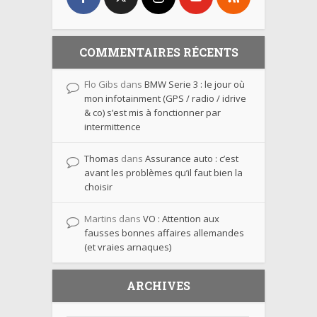
COMMENTAIRES RÉCENTS
Flo Gibs
dans
BMW Serie 3 : le jour où
mon infotainment (GPS / radio / idrive
& co) s’est mis à fonctionner par
intermittence
Thomas
dans
Assurance auto : c’est
avant les problèmes qu’il faut bien la
choisir
Martins
dans
VO : Attention aux
fausses bonnes affaires allemandes
(et vraies arnaques)
ARCHIVES