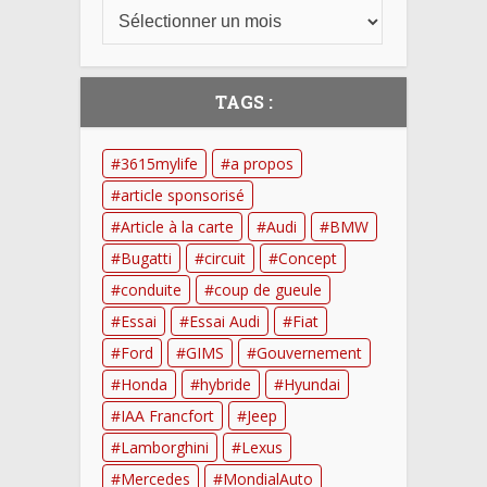
TAGS :
3615mylife
a propos
article sponsorisé
Article à la carte
Audi
BMW
Bugatti
circuit
Concept
conduite
coup de gueule
Essai
Essai Audi
Fiat
Ford
GIMS
Gouvernement
Honda
hybride
Hyundai
IAA Francfort
Jeep
Lamborghini
Lexus
Mercedes
MondialAuto