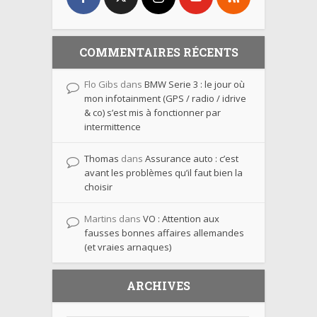
COMMENTAIRES RÉCENTS
Flo Gibs
dans
BMW Serie 3 : le jour où
mon infotainment (GPS / radio / idrive
& co) s’est mis à fonctionner par
intermittence
Thomas
dans
Assurance auto : c’est
avant les problèmes qu’il faut bien la
choisir
Martins
dans
VO : Attention aux
fausses bonnes affaires allemandes
(et vraies arnaques)
ARCHIVES