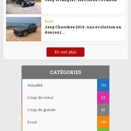
Essai
Jeep Cherokee 2018 : une évolution en
douceur …
En voir plus
CATÉGORIES
Actualité
132
Coup de coeur
53
Coup de gueule
82
Essai
103