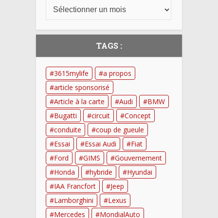
TAGS :
3615mylife
a propos
article sponsorisé
Article à la carte
Audi
BMW
Bugatti
circuit
Concept
conduite
coup de gueule
Essai
Essai Audi
Fiat
Ford
GIMS
Gouvernement
Honda
hybride
Hyundai
IAA Francfort
Jeep
Lamborghini
Lexus
Mercedes
MondialAuto