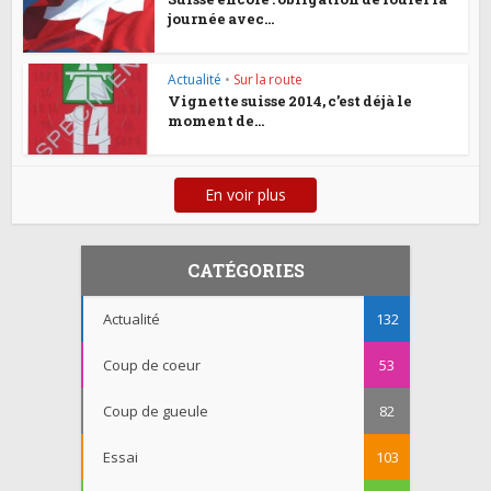
journée avec...
Actualité
•
Sur la route
Vignette suisse 2014, c’est déjà le
moment de...
En voir plus
CATÉGORIES
Actualité
132
Coup de coeur
53
Coup de gueule
82
Essai
103