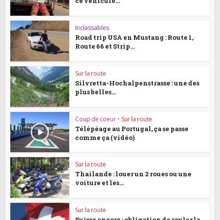
ce véhicule...
Inclassables
Road trip USA en Mustang : Route 1,
Route 66 et Strip...
Sur la route
Silvretta-Hochalpenstrasse : une des
plus belles...
Coup de coeur
•
Sur la route
Télépéage au Portugal, ça se passe
comme ça (vidéo)
Sur la route
Thailande : louer un 2 roues ou une
voiture et les...
Sur la route
Suisse encore : obligation de rouler la