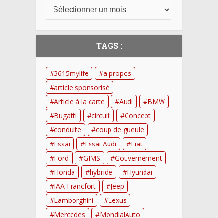
TAGS :
3615mylife
a propos
article sponsorisé
Article à la carte
Audi
BMW
Bugatti
circuit
Concept
conduite
coup de gueule
Essai
Essai Audi
Fiat
Ford
GIMS
Gouvernement
Honda
hybride
Hyundai
IAA Francfort
Jeep
Lamborghini
Lexus
Mercedes
MondialAuto