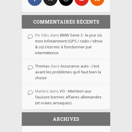
COMMENTAIRES RÉCENTS
Flo Gibs
dans
BMW Serie 3 : le jour où
mon infotainment (GPS / radio / idrive
& co) s’est mis à fonctionner par
intermittence
Thomas
dans
Assurance auto : c’est
avant les problèmes qu’il faut bien la
choisir
Martins
dans
VO : Attention aux
fausses bonnes affaires allemandes
(et vraies arnaques)
ARCHIVES