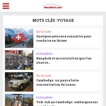
MOTS CLÉS :VOYAGE
Sur la route
Quelques astuces à connaître pour
conduire en Suisse
Inclassables
Bangkok et sa circulation que l’on
n’envie...
Sur la route
Cambodge : un pays à forte
concentration de Lexus
Inclassables
Tuk-tuk au Cambodge : embarquez sur