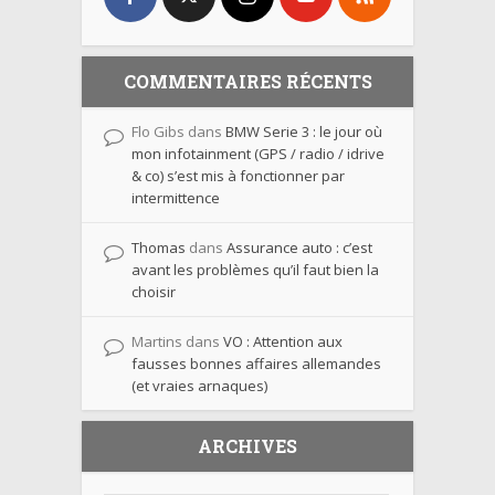
COMMENTAIRES RÉCENTS
Flo Gibs
dans
BMW Serie 3 : le jour où
mon infotainment (GPS / radio / idrive
& co) s’est mis à fonctionner par
intermittence
Thomas
dans
Assurance auto : c’est
avant les problèmes qu’il faut bien la
choisir
Martins
dans
VO : Attention aux
fausses bonnes affaires allemandes
(et vraies arnaques)
ARCHIVES