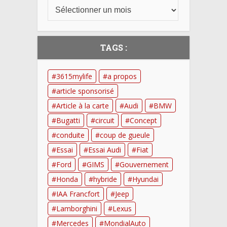
TAGS :
3615mylife
a propos
article sponsorisé
Article à la carte
Audi
BMW
Bugatti
circuit
Concept
conduite
coup de gueule
Essai
Essai Audi
Fiat
Ford
GIMS
Gouvernement
Honda
hybride
Hyundai
IAA Francfort
Jeep
Lamborghini
Lexus
Mercedes
MondialAuto