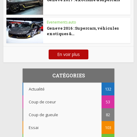
Evenements auto
Geneve 2016 : Supercars, véhicules
exotiques &...
En voir plus
CATÉGORIES
Actualité
132
Coup de coeur
53
Coup de gueule
82
Essai
103