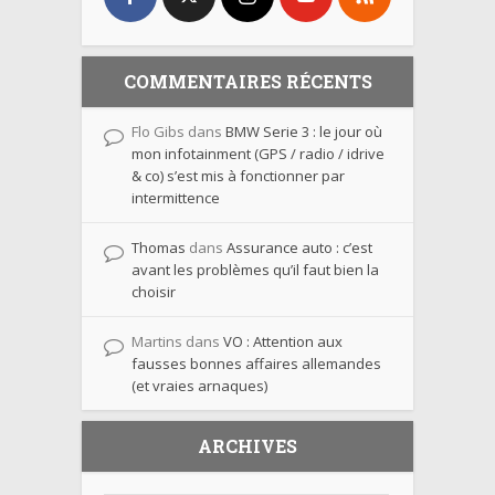
COMMENTAIRES RÉCENTS
Flo Gibs
dans
BMW Serie 3 : le jour où
mon infotainment (GPS / radio / idrive
& co) s’est mis à fonctionner par
intermittence
Thomas
dans
Assurance auto : c’est
avant les problèmes qu’il faut bien la
choisir
Martins
dans
VO : Attention aux
fausses bonnes affaires allemandes
(et vraies arnaques)
ARCHIVES