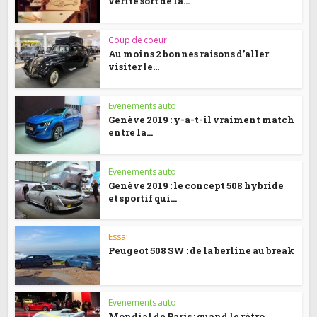
vérité sort de la...
Coup de coeur
Au moins 2 bonnes raisons d’aller
visiter le...
Evenements auto
Genève 2019 : y-a-t-il vraiment match
entre la...
Evenements auto
Genève 2019 : le concept 508 hybride
et sportif qui...
Essai
Peugeot 508 SW : de la berline au break
Evenements auto
Mondial de Paris : quand le rétro