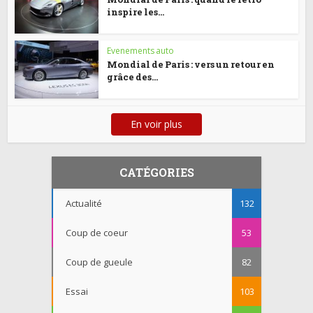
inspire les...
Evenements auto
Mondial de Paris : vers un retour en
grâce des...
En voir plus
CATÉGORIES
Actualité
132
Coup de coeur
53
Coup de gueule
82
Essai
103