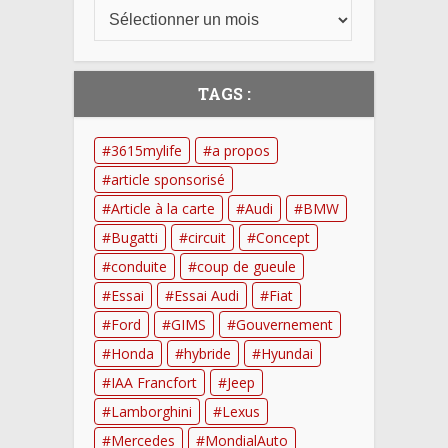
TAGS :
3615mylife
a propos
article sponsorisé
Article à la carte
Audi
BMW
Bugatti
circuit
Concept
conduite
coup de gueule
Essai
Essai Audi
Fiat
Ford
GIMS
Gouvernement
Honda
hybride
Hyundai
IAA Francfort
Jeep
Lamborghini
Lexus
Mercedes
MondialAuto