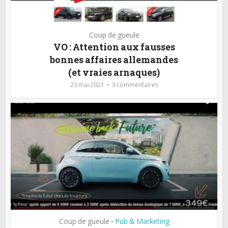
Coup de gueule
VO : Attention aux fausses
bonnes affaires allemandes
(et vraies arnaques)
23 mai 2021
3 commentaires
Coup de gueule
Pub & Marketing
•