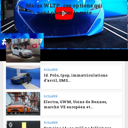
Malus WLTP : ces options qui
vont plomber la note
VOUS AIMEREZ AUSSI
Actualité
ID. Polo GTI, BYD, Xpeng, camions
électriques, frais...
Actualité
Id. Polo, Ipop, immatriculations
d’avril, SMS...
Actualité
Electra, GWM, Usine de Rennes,
marché VE européen et...
Actualité