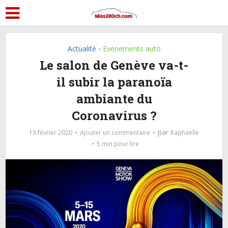
Actualité
Evenements auto
•
Le salon de Genève va-t-
il subir la paranoïa
ambiante du
Coronavirus ?
par
13 février 2020
Ajouter un commentaire
Raphaelle
5 min pour lire