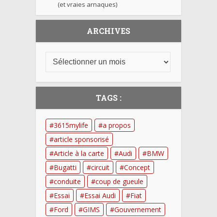
(et vraies arnaques)
ARCHIVES
TAGS :
3615mylife
a propos
article sponsorisé
Article à la carte
Audi
BMW
Bugatti
circuit
Concept
conduite
coup de gueule
Essai
Essai Audi
Fiat
Ford
GIMS
Gouvernement