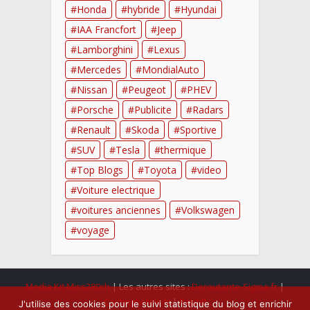
Honda
hybride
Hyundai
IAA Francfort
Jeep
Lamborghini
Lexus
Mercedes
MondialAuto
Nissan
Peugeot
PHEV
Porsche
Publicite
Radars
Renault
Skoda
Sportive
SUV
Tesla
thermique
Top Blogs
Toyota
video
Voiture electrique
voitures anciennes
Volkswagen
voyage
Media Kit Miss280ch
| Les autres sites :
Deroutante-Sigma.fr
|
Castinghotels.fr
|
RaphB
J'utilise des cookies pour le suivi statistique du blog et enrichir