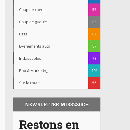
Coup de coeur
53
Coup de gueule
82
Essai
103
Evenements auto
87
Inclassables
78
Pub & Marketing
101
Sur la route
56
NEWSLETTER MISS280CH
Restons en