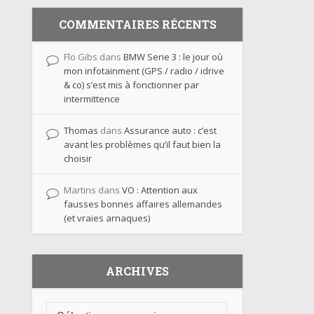
COMMENTAIRES RÉCENTS
Flo Gibs
dans
BMW Serie 3 : le jour où
mon infotainment (GPS / radio / idrive
& co) s’est mis à fonctionner par
intermittence
Thomas
dans
Assurance auto : c’est
avant les problèmes qu’il faut bien la
choisir
Martins
dans
VO : Attention aux
fausses bonnes affaires allemandes
(et vraies arnaques)
ARCHIVES