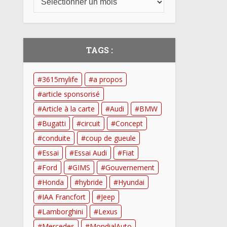
TAGS :
3615mylife
a propos
article sponsorisé
Article à la carte
Audi
BMW
Bugatti
circuit
Concept
conduite
coup de gueule
Essai
Essai Audi
Fiat
Ford
GIMS
Gouvernement
Honda
hybride
Hyundai
IAA Francfort
Jeep
Lamborghini
Lexus
Mercedes
MondialAuto