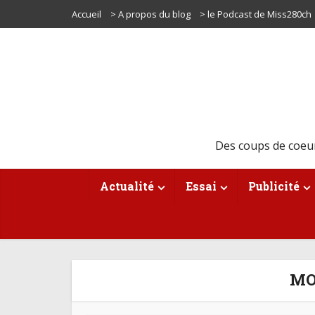
Accueil
> A propos du blog
> le Podcast de Miss280ch
Des coups de coeu
Actualité
Essai
Publicité
MO