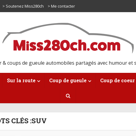
> Soutenez Miss280ch
> Me contacter
r & coups de gueule automobiles partagés avec humour et s
Sur la route
Coup de gueule
Coup de coeur
TS CLÉS :SUV