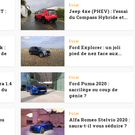
Essai
T :
Jeep 4xe (PHEV) : l’essai
du Compass Hybride et...
Essai
k :
Ford Explorer : un joli
 de
pied de nez face aux...
Essai
a 1.4
Ford Puma 2020 :
t du
sacrilège ou coup de
génie ?
Essai
ou
Alfa Romeo Stelvio 2020 :
saura-t-il vous séduire ?