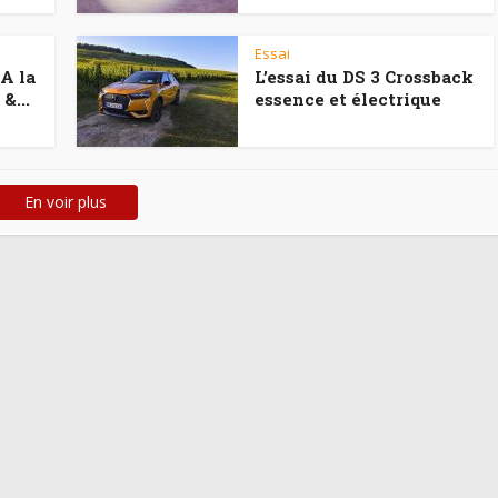
Essai
A la
L’essai du DS 3 Crossback
&...
essence et électrique
En voir plus