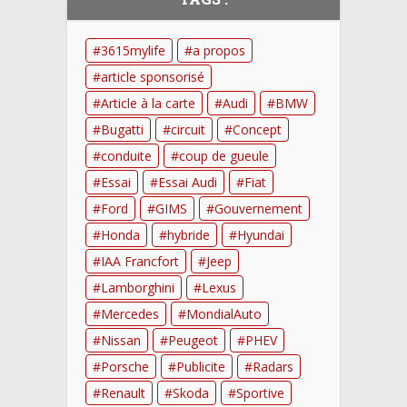
3615mylife
a propos
article sponsorisé
Article à la carte
Audi
BMW
Bugatti
circuit
Concept
conduite
coup de gueule
Essai
Essai Audi
Fiat
Ford
GIMS
Gouvernement
Honda
hybride
Hyundai
IAA Francfort
Jeep
Lamborghini
Lexus
Mercedes
MondialAuto
Nissan
Peugeot
PHEV
Porsche
Publicite
Radars
Renault
Skoda
Sportive