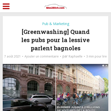
Pub & Marketing
[Greenwashing] Quand
les pubs pour la lessive
parlent bagnoles
par
7 août 2021
Ajouter un commentaire
Raphaelle
3 min pour lire