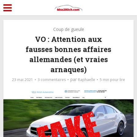
Coup de gueule
VO : Attention aux
fausses bonnes affaires
allemandes (et vraies
arnaques)
par
23 mai 2021
3 commentaires
Raphaelle
5 min pour lire