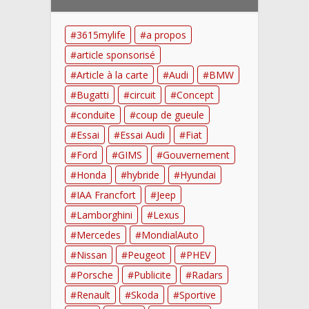
3615mylife
a propos
article sponsorisé
Article à la carte
Audi
BMW
Bugatti
circuit
Concept
conduite
coup de gueule
Essai
Essai Audi
Fiat
Ford
GIMS
Gouvernement
Honda
hybride
Hyundai
IAA Francfort
Jeep
Lamborghini
Lexus
Mercedes
MondialAuto
Nissan
Peugeot
PHEV
Porsche
Publicite
Radars
Renault
Skoda
Sportive