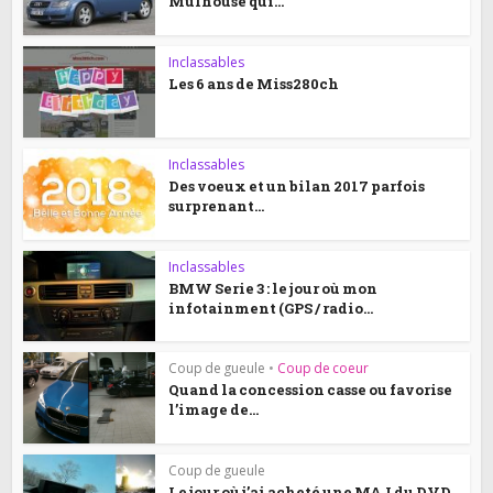
Mulhouse qui...
Inclassables
Les 6 ans de Miss280ch
Inclassables
Des voeux et un bilan 2017 parfois
surprenant…
Inclassables
BMW Serie 3 : le jour où mon
infotainment (GPS / radio...
Coup de gueule
•
Coup de coeur
Quand la concession casse ou favorise
l’image de...
Coup de gueule
Le jour où j’ai acheté une MAJ du DVD