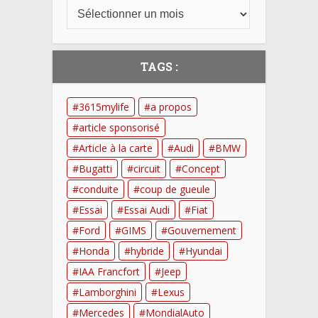
TAGS :
3615mylife
a propos
article sponsorisé
Article à la carte
Audi
BMW
Bugatti
circuit
Concept
conduite
coup de gueule
Essai
Essai Audi
Fiat
Ford
GIMS
Gouvernement
Honda
hybride
Hyundai
IAA Francfort
Jeep
Lamborghini
Lexus
Mercedes
MondialAuto