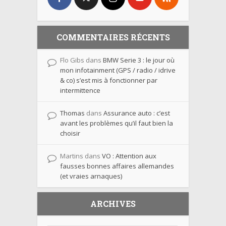
COMMENTAIRES RÉCENTS
Flo Gibs
dans
BMW Serie 3 : le jour où
mon infotainment (GPS / radio / idrive
& co) s’est mis à fonctionner par
intermittence
Thomas
dans
Assurance auto : c’est
avant les problèmes qu’il faut bien la
choisir
Martins
dans
VO : Attention aux
fausses bonnes affaires allemandes
(et vraies arnaques)
ARCHIVES