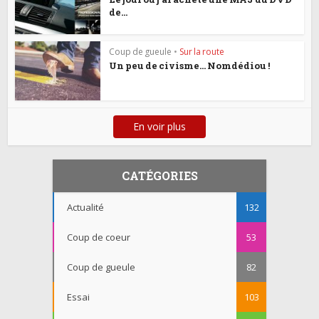
de...
Coup de gueule
•
Sur la route
Un peu de civisme… Nomdédiou !
En voir plus
CATÉGORIES
Actualité
132
Coup de coeur
53
Coup de gueule
82
Essai
103