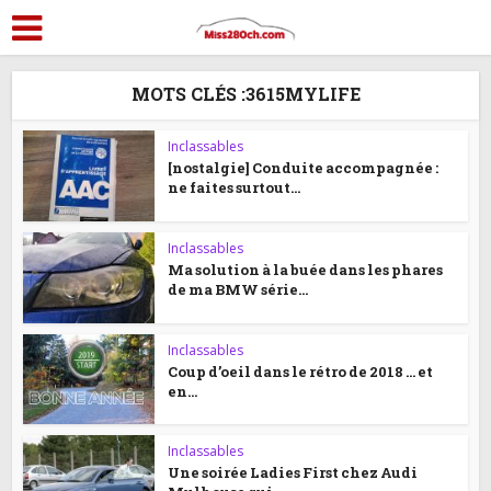
MOTS CLÉS :3615MYLIFE
Inclassables
[nostalgie] Conduite accompagnée :
ne faites surtout...
Inclassables
Ma solution à la buée dans les phares
de ma BMW série...
Inclassables
Coup d’oeil dans le rétro de 2018 … et
en...
Inclassables
Une soirée Ladies First chez Audi