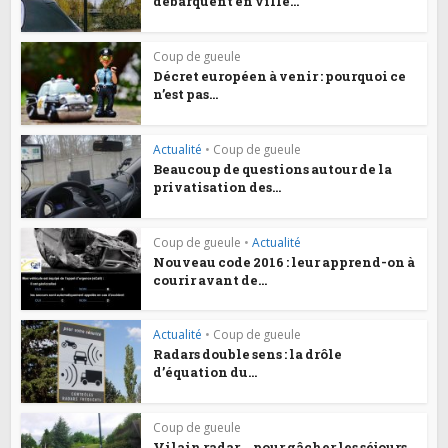
débarquent en ville...
Coup de gueule
Décret européen à venir : pourquoi ce
n’est pas...
Actualité
•
Coup de gueule
Beaucoup de questions autour de la
privatisation des...
Coup de gueule
•
Actualité
Nouveau code 2016 : leur apprend-on à
courir avant de...
Actualité
•
Coup de gueule
Radars double sens : la drôle
d’équation du...
Coup de gueule
Vilain radar … pour gâcher les séjours