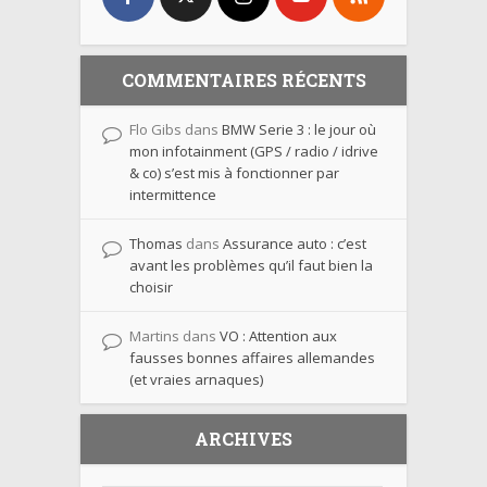
COMMENTAIRES RÉCENTS
Flo Gibs
dans
BMW Serie 3 : le jour où
mon infotainment (GPS / radio / idrive
& co) s’est mis à fonctionner par
intermittence
Thomas
dans
Assurance auto : c’est
avant les problèmes qu’il faut bien la
choisir
Martins
dans
VO : Attention aux
fausses bonnes affaires allemandes
(et vraies arnaques)
ARCHIVES