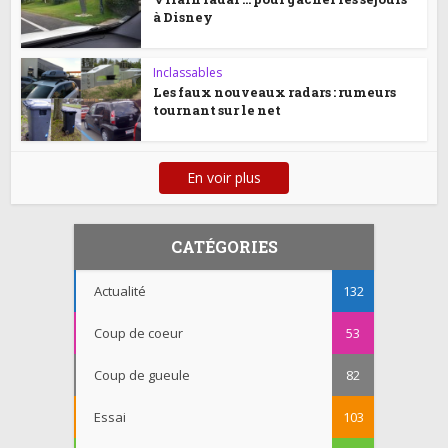
à Disney
Inclassables
Les faux nouveaux radars : rumeurs
tournant sur le net
En voir plus
CATÉGORIES
Actualité
132
Coup de coeur
53
Coup de gueule
82
Essai
103