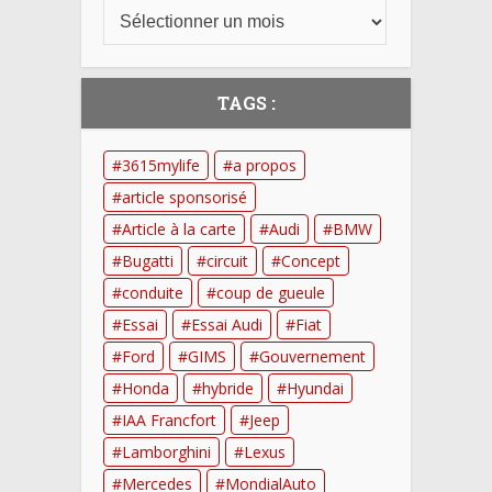
TAGS :
3615mylife
a propos
article sponsorisé
Article à la carte
Audi
BMW
Bugatti
circuit
Concept
conduite
coup de gueule
Essai
Essai Audi
Fiat
Ford
GIMS
Gouvernement
Honda
hybride
Hyundai
IAA Francfort
Jeep
Lamborghini
Lexus
Mercedes
MondialAuto