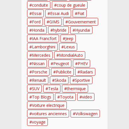
conduite
coup de gueule
Essai
Essai Audi
Fiat
Ford
GIMS
Gouvernement
Honda
hybride
Hyundai
IAA Francfort
Jeep
Lamborghini
Lexus
Mercedes
MondialAuto
Nissan
Peugeot
PHEV
Porsche
Publicite
Radars
Renault
Skoda
Sportive
SUV
Tesla
thermique
Top Blogs
Toyota
video
Voiture electrique
voitures anciennes
Volkswagen
voyage