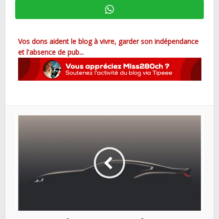
Vos dons aident le blog à vivre, garder son indépendance
et l'absence de pub...