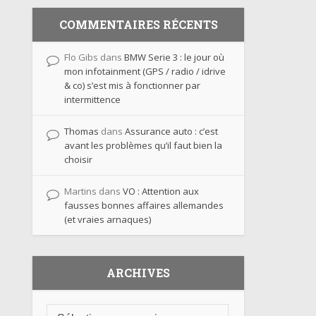
COMMENTAIRES RÉCENTS
Flo Gibs
dans
BMW Serie 3 : le jour où
mon infotainment (GPS / radio / idrive
& co) s’est mis à fonctionner par
intermittence
Thomas
dans
Assurance auto : c’est
avant les problèmes qu’il faut bien la
choisir
Martins
dans
VO : Attention aux
fausses bonnes affaires allemandes
(et vraies arnaques)
ARCHIVES