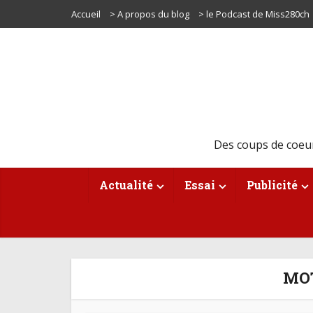
Accueil
> A propos du blog
> le Podcast de Miss280ch
Des coups de coeu
Actualité
Essai
Publicité
MOT