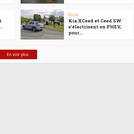
Essai
i
Kia XCeed et Ceed SW
..
s’électrisent en PHEV,
pour...
En voir plus