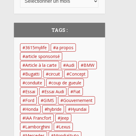
TAGS :
3615mylife
a propos
article sponsorisé
Article à la carte
Audi
BMW
Bugatti
circuit
Concept
conduite
coup de gueule
Essai
Essai Audi
Fiat
Ford
GIMS
Gouvernement
Honda
hybride
Hyundai
IAA Francfort
Jeep
Lamborghini
Lexus
Mercedes
MondialAuto