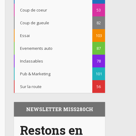
Coup de coeur
53
Coup de gueule
82
Essai
103
Evenements auto
87
Inclassables
78
Pub & Marketing
101
Sur la route
56
NEWSLETTER MISS280CH
Restons en