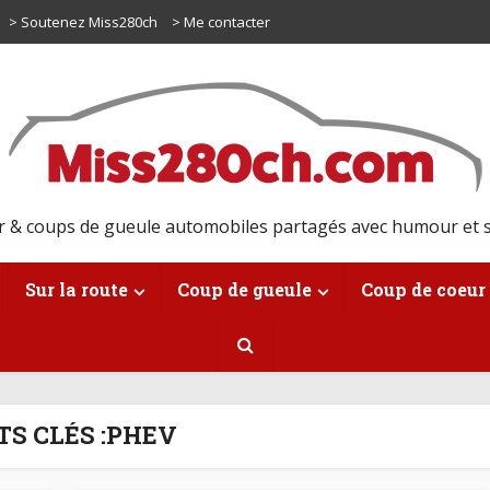
> Soutenez Miss280ch
> Me contacter
r & coups de gueule automobiles partagés avec humour et s
Sur la route
Coup de gueule
Coup de coeur
S CLÉS :PHEV