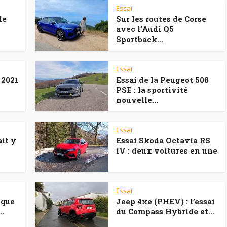
Essai
le
Sur les routes de Corse
avec l’Audi Q5
Sportback...
Essai
 2021
Essai de la Peugeot 508
PSE : la sportivité
nouvelle...
Essai
ait y
Essai Skoda Octavia RS
iV : deux voitures en une
Essai
ique
Jeep 4xe (PHEV) : l’essai
..
du Compass Hybride et...