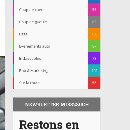
Coup de coeur
53
Coup de gueule
82
Essai
103
Evenements auto
87
Inclassables
78
Pub & Marketing
101
Sur la route
56
NEWSLETTER MISS280CH
Restons en