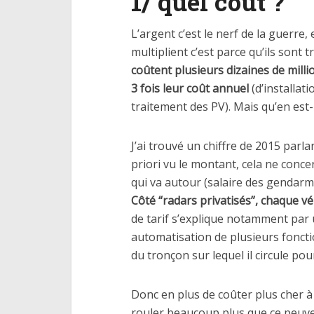
1/ quel coût ?
L’argent c’est le nerf de la guerre, e
multiplient c’est parce qu’ils sont
coûtent plusieurs dizaines de milli
3 fois leur coût annuel
(d’installat
traitement des PV). Mais qu’en est
J’ai trouvé un chiffre de 2015 parl
priori vu le montant, cela ne conc
qui va autour (salaire des gendarme
Côté “radars privatisés”, chaque vé
de tarif s’explique notamment par
automatisation de plusieurs fonctio
du tronçon sur lequel il circule po
Donc en plus de coûter plus cher à 
rouler beaucoup plus que ce peuvent