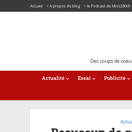
Accueil
> A propos du blog
> le Podcast de Miss280ch
Des coups de coeu
Actualité
Essai
Publicité
Actua