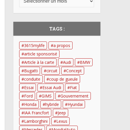
TAGS :
3615mylife
a propos
article sponsorisé
Article à la carte
Audi
BMW
Bugatti
circuit
Concept
conduite
coup de gueule
Essai
Essai Audi
Fiat
Ford
GIMS
Gouvernement
Honda
hybride
Hyundai
IAA Francfort
Jeep
Lamborghini
Lexus
Mercedes
MondialAuto