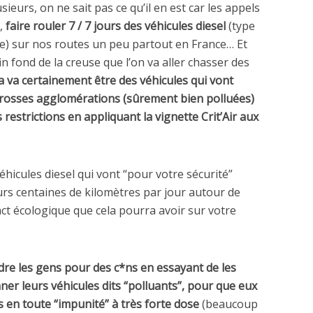
ieurs, on ne sait pas ce qu’il en est car les appels
),
faire rouler 7 / 7 jours des véhicules diesel
(type
re) sur nos routes un peu partout en France… Et
 fond de la creuse que l’on va aller chasser des
a va certainement être des véhicules qui vont
grosses agglomérations (sûrement bien polluées)
s restrictions en appliquant la vignette Crit’Air aux
éhicules diesel qui vont “pour votre sécurité”
s centaines de kilomètres par jour autour de
act écologique que cela pourra avoir sur votre
re les gens pour des c*ns en essayant de les
ner leurs véhicules dits “polluants”, pour que eux
 en toute “impunité” à très forte dose
(beaucoup