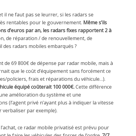
t il ne faut pas se leurrer, si les radars se
 très rentables pour le gouvernement.
Même s’ils
ons d’euros par an, les radars fixes rapportent 2 à
ion, de réparation / de renouvellement, de
-il des radars mobiles embarqués ?
ant de 69 800€ de dépense par radar mobile, mais à
ernait que le coût d’équipement sans forcément ce
s/policiers, frais et réparations du véhicule…).
hicule équipé coûterait 100 000€.
Cette différence
 une amélioration du système et une
ns (l’agent privé n’ayant plus à indiquer la vitesse
ur verbaliser par exemple).
l’achat, ce radar mobile privatisé est prévu pour
 le faire les véhicules des forces de l’ordre.
7/7