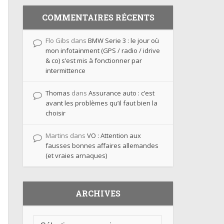
COMMENTAIRES RÉCENTS
Flo Gibs
dans
BMW Serie 3 : le jour où
mon infotainment (GPS / radio / idrive
& co) s’est mis à fonctionner par
intermittence
Thomas
dans
Assurance auto : c’est
avant les problèmes qu’il faut bien la
choisir
Martins
dans
VO : Attention aux
fausses bonnes affaires allemandes
(et vraies arnaques)
ARCHIVES