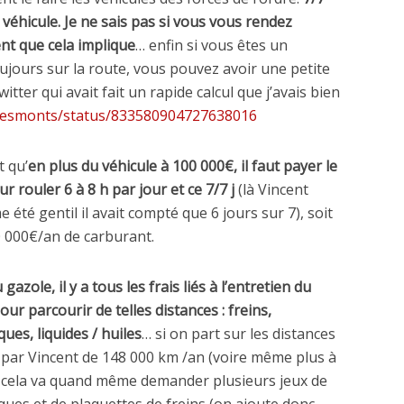
 véhicule. Je ne sais pas si vous vous rendez
t que cela implique
… enfin si vous êtes un
ujours sur la route, vous pouvez avoir une petite
tter qui avait fait un rapide calcul que j’avais bien
tDesmonts/status/833580904727638016
t qu’
en plus du véhicule à 100 000€, il faut payer le
r rouler 6 à 8 h par jour et ce 7/7 j
(là Vincent
 été gentil il avait compté que 6 jours sur 7), soit
0 000€/an de carburant.
gazole, il y a tous les frais liés à l’entretien du
our parcourir de telles distances : freins,
es, liquides / huiles
… si on part sur les distances
 par Vincent de 148 000 km /an (voire même plus à
 cela va quand même demander plusieurs jeux de
ues et de plaquettes de freins (on ajoute donc