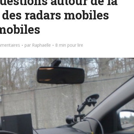
uestions autour de la
n des radars mobiles
mobiles
mentaires
par
Raphaelle
8 min pour lire