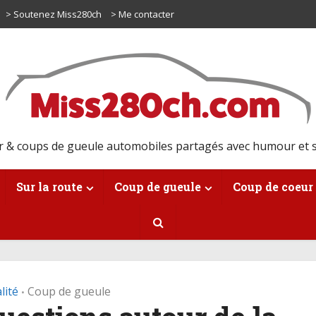
> Soutenez Miss280ch
> Me contacter
r & coups de gueule automobiles partagés avec humour et s
Sur la route
Coup de gueule
Coup de coeur
lité
Coup de gueule
•