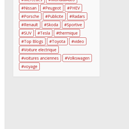
Nissan
Peugeot
PHEV
Porsche
Publicite
Radars
Renault
Skoda
Sportive
SUV
Tesla
thermique
Top Blogs
Toyota
video
Voiture electrique
voitures anciennes
Volkswagen
voyage