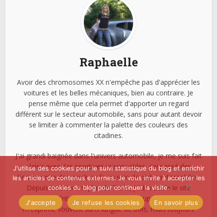
Raphaelle
Avoir des chromosomes XX n'empêche pas d'apprécier les
voitures et les belles mécaniques, bien au contraire. Je
pense même que cela permet d'apporter un regard
différent sur le secteur automobile, sans pour autant devoir
se limiter à commenter la palette des couleurs des
citadines.
J'ai grandi baignée dans l'univers automobile, je me suis fait
plaisir avec des sportives raisonnables, j'ai passé des
J'utilise des cookies pour le suivi statistique du blog et enrichir
heures voire des week-ends au sein de clubs automobiles.
les articles de contenus externes. Je vous invite à accepter les
Depuis maintenant plus de 7 ans, j'édite seule le site
cookies du blog pour continuer la visite.
Miss280ch. Entre coups de coeur et coups de gueule, je
J'accepte
Je refuse les cookies
En savoir plus
m'exprime souvent sans langue de bois, mais toujours