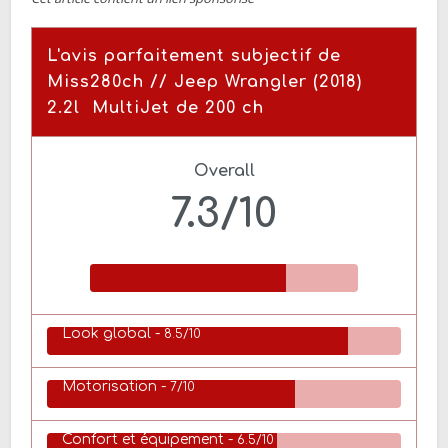
L'avis parfaitement subjectif de
Miss280ch // Jeep Wrangler (2018)
2.2l MultiJet de 200 ch
Overall
7.3/10
Look global -
8.5/10
Motorisation -
7/10
Confort et équipement -
6.5/10