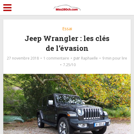
Essai
Jeep Wrangler : les clés
de l’évasion
par
27 novembre 2018
1 commentaire
Raphaelle
9 min pour lire
7.25/10