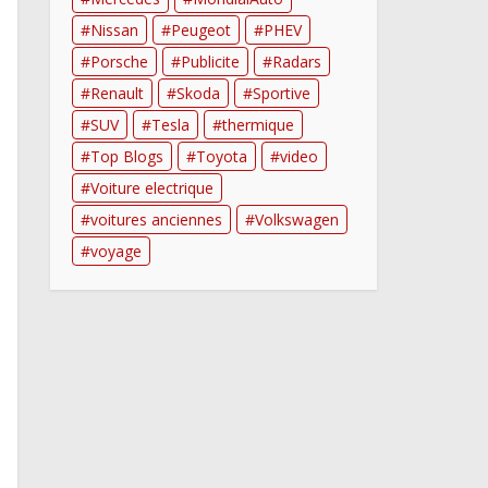
Nissan
Peugeot
PHEV
Porsche
Publicite
Radars
Renault
Skoda
Sportive
SUV
Tesla
thermique
Top Blogs
Toyota
video
Voiture electrique
voitures anciennes
Volkswagen
voyage