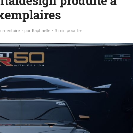
Italdesign produite à
xemplaires
mmentaire
par
Raphaelle
3 min pour lire