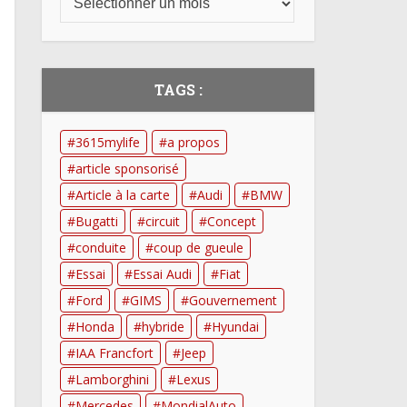
TAGS :
3615mylife
a propos
article sponsorisé
Article à la carte
Audi
BMW
Bugatti
circuit
Concept
conduite
coup de gueule
Essai
Essai Audi
Fiat
Ford
GIMS
Gouvernement
Honda
hybride
Hyundai
IAA Francfort
Jeep
Lamborghini
Lexus
Mercedes
MondialAuto