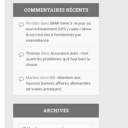
COMMENTAIRES RÉCENTS
Flo Gibs
dans
BMW Serie 3 : le jour où
mon infotainment (GPS / radio / idrive
& co) s’est mis à fonctionner par
intermittence
Thomas
dans
Assurance auto : c’est
avant les problèmes qu’il faut bien la
choisir
Martins
dans
VO : Attention aux
fausses bonnes affaires allemandes
(et vraies arnaques)
ARCHIVES