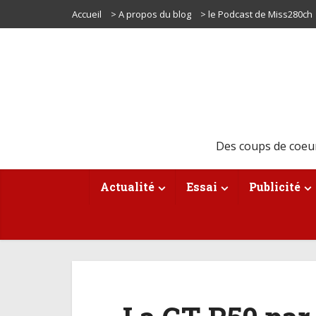
Accueil
> A propos du blog
> le Podcast de Miss280ch
Des coups de coeu
Actualité
Essai
Publicité