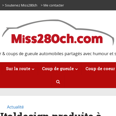
> Soutenez Miss280ch
> Me contacter
r & coups de gueule automobiles partagés avec humour et s
Sur la route
Coup de gueule
Coup de coeur
Actualité