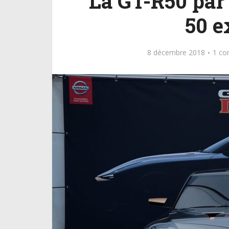
La GT-R50 par 
50 e
8 décembre 2018
1 co