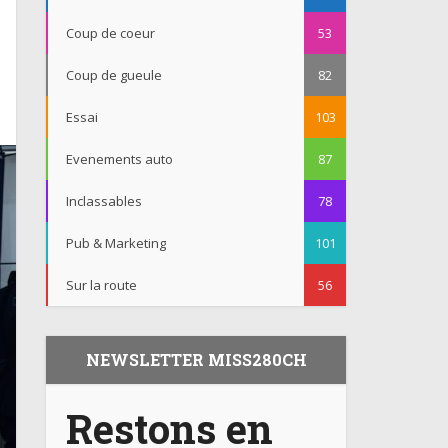
Coup de coeur
53
Coup de gueule
82
Essai
103
Evenements auto
87
Inclassables
78
Pub & Marketing
101
Sur la route
56
NEWSLETTER MISS280CH
Restons en