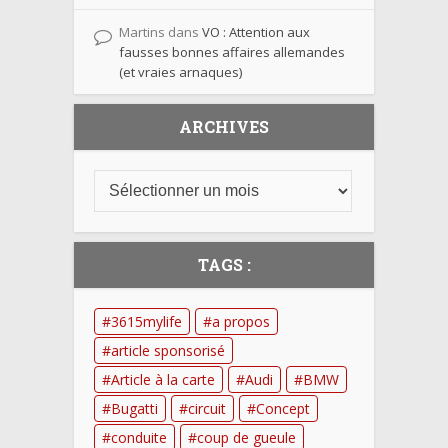
Martins
dans
VO : Attention aux
fausses bonnes affaires allemandes
(et vraies arnaques)
ARCHIVES
TAGS :
3615mylife
a propos
article sponsorisé
Article à la carte
Audi
BMW
Bugatti
circuit
Concept
conduite
coup de gueule