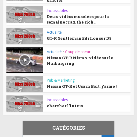
officiel
Inclassables
Deux vidéos musclées pour la
semaine : Tax the rich...
Actualité
GT-R Gentleman Edition sur D8
Actualité
•
Coup de coeur
Nissan GT-R Nismo : vidéo sur le
Nurburgring
Pub & Marketing
Nissan GT-R et Usain Bolt : j’aime !
Inclassables
chercher l’intrus
CATÉGORIES