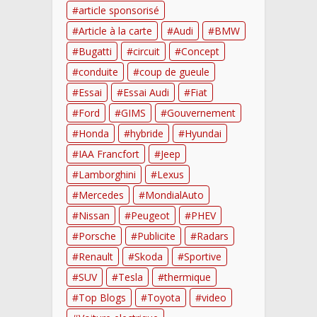
article sponsorisé
Article à la carte
Audi
BMW
Bugatti
circuit
Concept
conduite
coup de gueule
Essai
Essai Audi
Fiat
Ford
GIMS
Gouvernement
Honda
hybride
Hyundai
IAA Francfort
Jeep
Lamborghini
Lexus
Mercedes
MondialAuto
Nissan
Peugeot
PHEV
Porsche
Publicite
Radars
Renault
Skoda
Sportive
SUV
Tesla
thermique
Top Blogs
Toyota
video