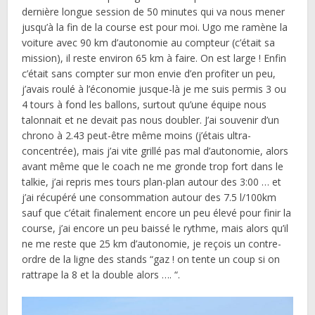
dernière longue session de 50 minutes qui va nous mener
jusqu’à la fin de la course est pour moi. Ugo me ramène la
voiture avec 90 km d’autonomie au compteur (c’était sa
mission), il reste environ 65 km à faire. On est large ! Enfin
c’était sans compter sur mon envie d’en profiter un peu,
j’avais roulé à l’économie jusque-là je me suis permis 3 ou
4 tours à fond les ballons, surtout qu’une équipe nous
talonnait et ne devait pas nous doubler. J’ai souvenir d’un
chrono à 2.43 peut-être même moins (j’étais ultra-
concentrée), mais j’ai vite grillé pas mal d’autonomie, alors
avant même que le coach ne me gronde trop fort dans le
talkie, j’ai repris mes tours plan-plan autour des 3:00 … et
j’ai récupéré une consommation autour des 7.5 l/100km
sauf que c’était finalement encore un peu élevé pour finir la
course, j’ai encore un peu baissé le rythme, mais alors qu’il
ne me reste que 25 km d’autonomie, je reçois un contre-
ordre de la ligne des stands “gaz ! on tente un coup si on
rattrape la 8 et la double alors …. “.