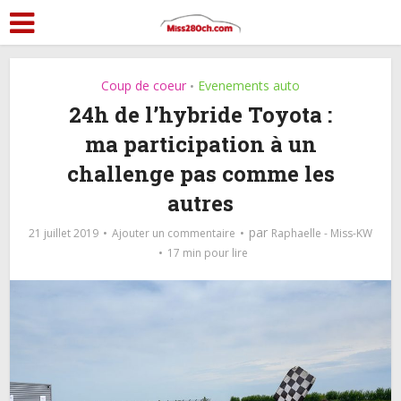
Coup de coeur
Evenements auto
•
24h de l’hybride Toyota :
ma participation à un
challenge pas comme les
autres
par
21 juillet 2019
Ajouter un commentaire
Raphaelle - Miss-KW
17 min pour lire