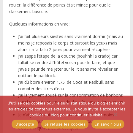
rouler, la différence de points était mince pour que le
classement bascule.
Quelques informations en vrac :
J’ai fait plusieurs siestes sans vraiment dormir (mais au
moins je reposais le corps et surtout les yeux) mais
alors il m’a fallu 2 jours pour vraiment récupérer
J’ai zappé l’étape de la douche (bouhhh la crado) car il
fallait se rendre à l’hôtel voisin pour le faire, et que
j’avais peur de me jeter sur le lit sans me réveiller en
quittant le paddock.
J’ai dû boire environ 1.75l de Coca et Redbull, sans
compter des litres d’eau.
J’ai largement abusé sur la consommation de bonbons
aussi (dose de sucre rapide dans le sang à des niveaux
J'utilise des cookies pour le suivi statistique du blog et enrichir
rares…)
les articles de contenus externes. Je vous invite à accepter les
Je n’ai jamais autant été aux WC en 24h (au moins
cookies du blog pour continuer la visite.
avant chaque prise de volant juste pour être sûre
J'accepte
Je refuse les cookies
En savoir plus
d’être tranquille). Le stress quoi !