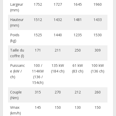
Largeur
1752
1727
1645
1960
(mm)
Hauteur
1512
1432
1481
1433
(mm)
Poids
1525
1440
1235
1530
(kg)
Taille du
171
211
250
309
coffre (l)
Puissanc
100 /
135 kW
61 kW
100 kW
e (kW /
114KW
(184 ch)
(83 ch)
(136 ch)
ch)
(136 /
154ch)
Couple
315
270
212
260
(Nm)
Vmax
145
150
130
150
(km/h)