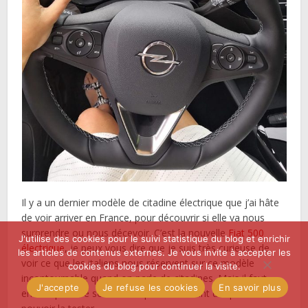
Il y a un dernier modèle de citadine électrique que j’ai hâte
de voir arriver en France, pour découvrir si elle va nous
surprendre ou nous décevoir. C’est la nouvelle
Fiat 500
J'utilise des cookies pour le suivi statistique du blog et enrichir
électrique
, je peux vous dire que je suis très curieuse de
les articles de contenus externes. Je vous invite à accepter les
voir ce que les italiens nous réservent sur ce modèle
cookies du blog pour continuer la visite.
incontournable quand on parle de citadines. Mais il faut
J'accepte
Je refuse les cookies
En savoir plus
encore prendre son mal en patience avant d’espérer