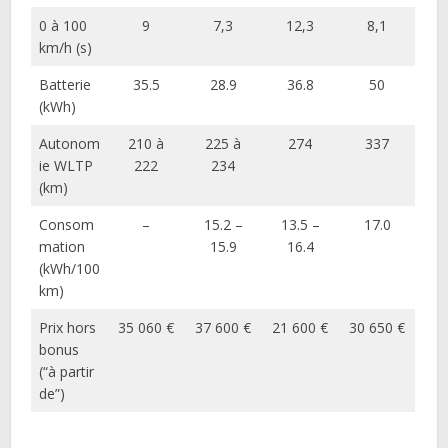
0 à 100
9
7,3
12,3
8,1
km/h (s)
Batterie
35.5
28.9
36.8
50
(kWh)
Autonom
210 à
225 à
274
337
ie WLTP
222
234
(km)
Consom
–
15.2 –
13.5 –
17.0
mation
15.9
16.4
(kWh/100
km)
Prix hors
35 060 €
37 600 €
21 600 €
30 650 €
bonus
(“à partir
de”)