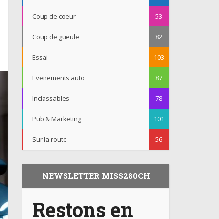
Coup de coeur
53
Coup de gueule
82
Essai
103
Evenements auto
87
Inclassables
78
Pub & Marketing
101
Sur la route
56
NEWSLETTER MISS280CH
Restons en