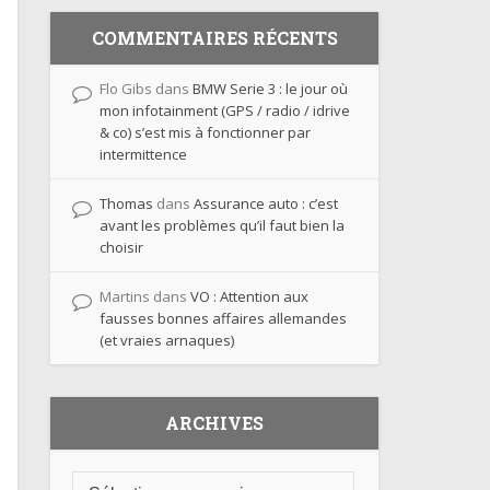
COMMENTAIRES RÉCENTS
Flo Gibs
dans
BMW Serie 3 : le jour où
mon infotainment (GPS / radio / idrive
& co) s’est mis à fonctionner par
intermittence
Thomas
dans
Assurance auto : c’est
avant les problèmes qu’il faut bien la
choisir
Martins
dans
VO : Attention aux
fausses bonnes affaires allemandes
(et vraies arnaques)
ARCHIVES