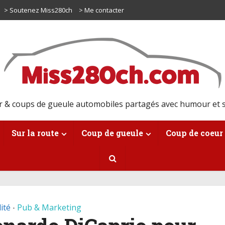
> Soutenez Miss280ch
> Me contacter
r & coups de gueule automobiles partagés avec humour et s
Sur la route
Coup de gueule
Coup de coeur
ité
Pub & Marketing
•