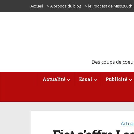
Accueil
> A propos du blog
> le Podcast de Miss280ch
Des coups de coeu
Actualité
Essai
Publicité
Actual