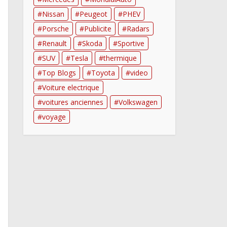
Nissan
Peugeot
PHEV
Porsche
Publicite
Radars
Renault
Skoda
Sportive
SUV
Tesla
thermique
Top Blogs
Toyota
video
Voiture electrique
voitures anciennes
Volkswagen
voyage