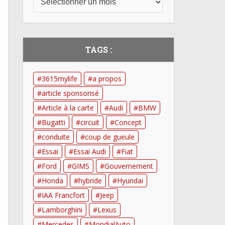
TAGS :
3615mylife
a propos
article sponsorisé
Article à la carte
Audi
BMW
Bugatti
circuit
Concept
conduite
coup de gueule
Essai
Essai Audi
Fiat
Ford
GIMS
Gouvernement
Honda
hybride
Hyundai
IAA Francfort
Jeep
Lamborghini
Lexus
Mercedes
MondialAuto