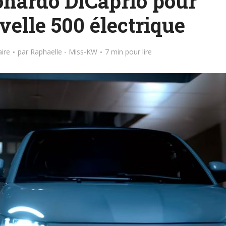
eonardo DiCaprio pour
velle 500 électrique
ire
par
Raphaelle - Miss-KW
7 min pour lire