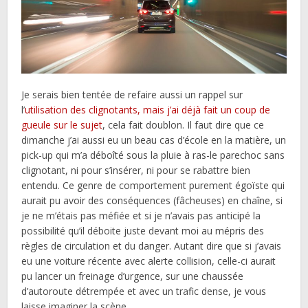
Je serais bien tentée de refaire aussi un rappel sur
l’
utilisation des clignotants, mais j’ai déjà fait un coup de
gueule sur le sujet
, cela fait doublon. Il faut dire que ce
dimanche j’ai aussi eu un beau cas d’école en la matière, un
pick-up qui m’a déboîté sous la pluie à ras-le parechoc sans
clignotant, ni pour s’insérer, ni pour se rabattre bien
entendu. Ce genre de comportement purement égoïste qui
aurait pu avoir des conséquences (fâcheuses) en chaîne, si
je ne m’étais pas méfiée et si je n’avais pas anticipé la
possibilité qu’il déboite juste devant moi au mépris des
règles de circulation et du danger. Autant dire que si j’avais
eu une voiture récente avec alerte collision, celle-ci aurait
pu lancer un freinage d’urgence, sur une chaussée
d’autoroute détrempée et avec un trafic dense, je vous
laisse imaginer la scène.