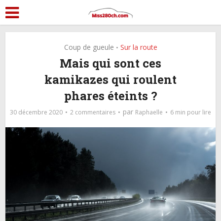
Coup de gueule
Sur la route
•
Mais qui sont ces
kamikazes qui roulent
phares éteints ?
par
30 décembre 2020
2 commentaires
Raphaelle
6 min pour lire