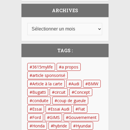
ARCHIVES
TAGS :
3615mylife
a propos
article sponsorisé
Article à la carte
Audi
BMW
Bugatti
circuit
Concept
conduite
coup de gueule
Essai
Essai Audi
Fiat
Ford
GIMS
Gouvernement
Honda
hybride
Hyundai