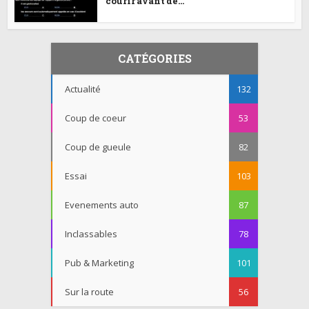
courir avant de...
CATÉGORIES
Actualité
132
Coup de coeur
53
Coup de gueule
82
Essai
103
Evenements auto
87
Inclassables
78
Pub & Marketing
101
Sur la route
56