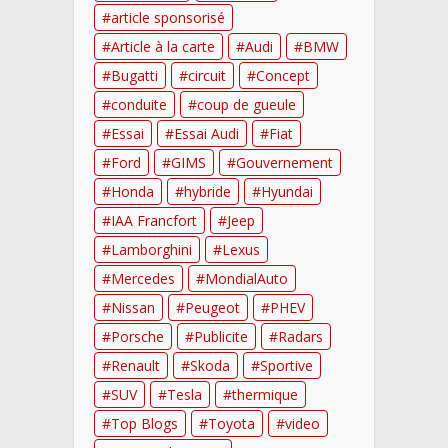
article sponsorisé
Article à la carte
Audi
BMW
Bugatti
circuit
Concept
conduite
coup de gueule
Essai
Essai Audi
Fiat
Ford
GIMS
Gouvernement
Honda
hybride
Hyundai
IAA Francfort
Jeep
Lamborghini
Lexus
Mercedes
MondialAuto
Nissan
Peugeot
PHEV
Porsche
Publicite
Radars
Renault
Skoda
Sportive
SUV
Tesla
thermique
Top Blogs
Toyota
video