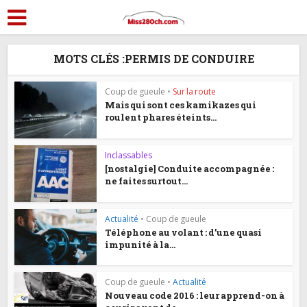
MOTS CLÉS :PERMIS DE CONDUIRE
Coup de gueule
•
Sur la route
Mais qui sont ces kamikazes qui
roulent phares éteints...
Inclassables
[nostalgie] Conduite accompagnée :
ne faites surtout...
Actualité
•
Coup de gueule
Téléphone au volant : d’une quasi
impunité à la...
Coup de gueule
•
Actualité
Nouveau code 2016 : leur apprend-on à