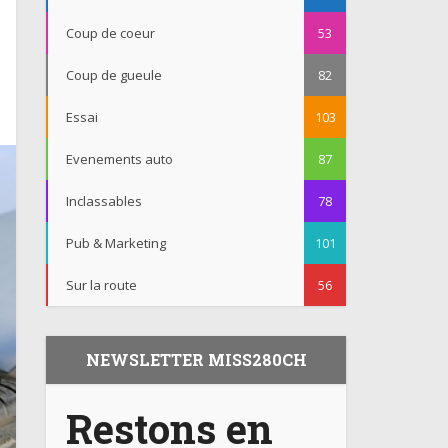
Coup de coeur
53
Coup de gueule
82
Essai
103
Evenements auto
87
Inclassables
78
Pub & Marketing
101
Sur la route
56
NEWSLETTER MISS280CH
Restons en