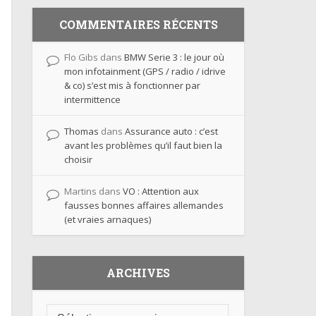
COMMENTAIRES RÉCENTS
Flo Gibs
dans
BMW Serie 3 : le jour où
mon infotainment (GPS / radio / idrive
& co) s’est mis à fonctionner par
intermittence
Thomas
dans
Assurance auto : c’est
avant les problèmes qu’il faut bien la
choisir
Martins
dans
VO : Attention aux
fausses bonnes affaires allemandes
(et vraies arnaques)
ARCHIVES