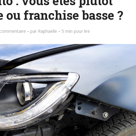
o : vous êtes plutôt
e ou franchise basse ?
 commentaire
par
Raphaelle
5 min pour lire