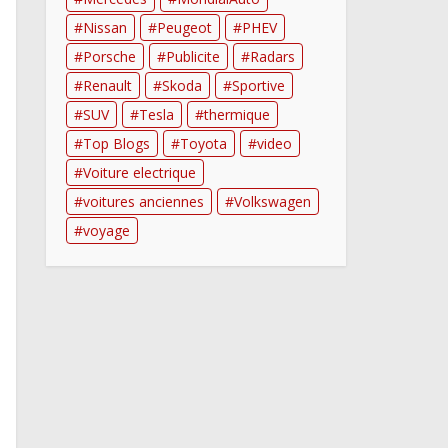
Nissan
Peugeot
PHEV
Porsche
Publicite
Radars
Renault
Skoda
Sportive
SUV
Tesla
thermique
Top Blogs
Toyota
video
Voiture electrique
voitures anciennes
Volkswagen
voyage