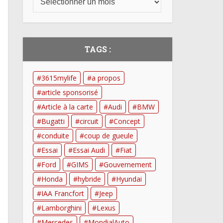
TAGS :
3615mylife
a propos
article sponsorisé
Article à la carte
Audi
BMW
Bugatti
circuit
Concept
conduite
coup de gueule
Essai
Essai Audi
Fiat
Ford
GIMS
Gouvernement
Honda
hybride
Hyundai
IAA Francfort
Jeep
Lamborghini
Lexus
Mercedes
MondialAuto