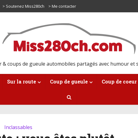
> Soutenez Miss280ch
> Me contacter
r & coups de gueule automobiles partagés avec humour et s
Sur la route
Coup de gueule
Coup de coeur
Inclassables