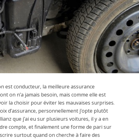
on est conducteur, la meilleure assurance
dont on n’a jamais besoin, mais comme elle est
oir la choisir pour éviter les mauvaises surprises.
hoix d’assurance, personnellement j’opte plutôt
nz que j’ai eu sur plusieurs voitures, il y a en
dre compte, et finalement une forme de pari sur
uscrire surtout quand on cherche à faire des