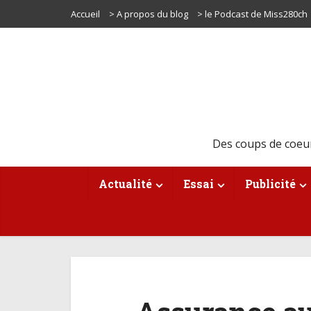
Accueil
> A propos du blog
> le Podcast de Miss280ch
Des coups de coeu
Actualité
Essai
Publicité