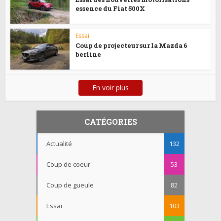
essence du Fiat 500X
Essai
Coup de projecteur sur la Mazda 6
berline
En voir plus
CATÉGORIES
Actualité
132
Coup de coeur
53
Coup de gueule
82
Essai
103