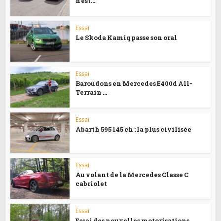
n’est...
Essai
Le Skoda Kamiq passe son oral
Essai
Baroudons en Mercedes E400d All-
Terrain …
Essai
Abarth 595 145 ch : la plus civilisée
Essai
Au volant de la Mercedes Classe C
cabriolet
Essai
Essai des nouvelles motorisations