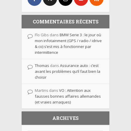
COMMENTAIRES RÉCENTS
Flo Gibs
dans
BMW Serie 3 : le jour où
mon infotainment (GPS / radio / idrive
& co) s’est mis à fonctionner par
intermittence
Thomas
dans
Assurance auto : c’est
avant les problèmes qu’il faut bien la
choisir
Martins
dans
VO : Attention aux
fausses bonnes affaires allemandes
(et vraies arnaques)
ARCHIVES