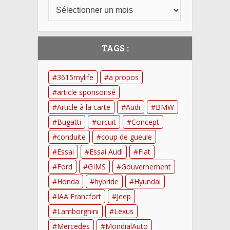
TAGS :
3615mylife
a propos
article sponsorisé
Article à la carte
Audi
BMW
Bugatti
circuit
Concept
conduite
coup de gueule
Essai
Essai Audi
Fiat
Ford
GIMS
Gouvernement
Honda
hybride
Hyundai
IAA Francfort
Jeep
Lamborghini
Lexus
Mercedes
MondialAuto