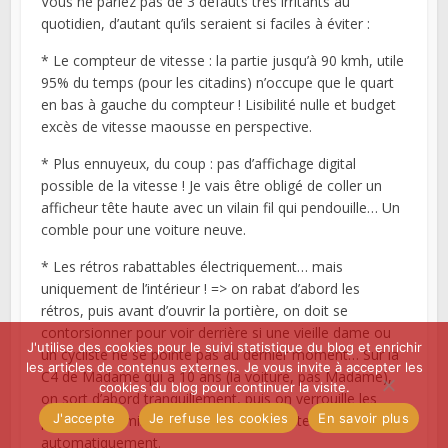
Vous ne parlez pas de 3 défauts très irritants au
quotidien, d’autant qu’ils seraient si faciles à éviter :
* Le compteur de vitesse : la partie jusqu’à 90 kmh, utile
95% du temps (pour les citadins) n’occupe que le quart
en bas à gauche du compteur ! Lisibilité nulle et budget
excès de vitesse maousse en perspective.
* Plus ennuyeux, du coup : pas d’affichage digital
possible de la vitesse ! Je vais être obligé de coller un
afficheur tête haute avec un vilain fil qui pendouille… Un
comble pour une voiture neuve.
* Les rétros rabattables électriquement… mais
uniquement de l’intérieur ! => on rabat d’abord les
rétros, puis avant d’ouvrir la portière, on doit se
contorsionner pour voir derrière si une vieille dame ou
J'utilise des cookies pour le suivi statistique du blog et enrichir
un cycliste ne se pointe pas au dernier moment… Sur la
les articles de contenus externes. Je vous invite à accepter les
C4 de Madame qui a 10 ans (la voiture, pas Madame),
cookies du blog pour continuer la visite.
on sort d’abord tranquillement, puis on verrouille les
J'accepte
Je refuse les cookies
En savoir plus
portières, et miracle, les rétros se rabattent
automatiquement.