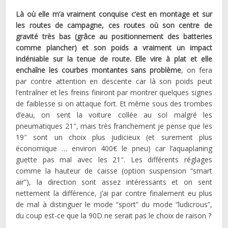
Là où elle m’a vraiment conquise c’est en montage et sur
les routes de campagne, ces routes où son centre de
gravité très bas (grâce au positionnement des batteries
comme plancher) et son poids a vraiment un impact
indéniable sur la tenue de route. Elle vire à plat et elle
enchaîne les courbes montantes sans problème
, on fera
par contre attention en descente car là son poids peut
l’entraîner et les freins finiront par montrer quelques signes
de faiblesse si on attaque fort. Et même sous des trombes
d’eau, on sent la voiture collée au sol malgré les
pneumatiques 21″, mais très franchement je pense que les
19″ sont un choix plus judicieux (et surement plus
économique … environ 400€ le pneu) car l’aquaplaning
guette pas mal avec les 21″. Les différents réglages
comme la hauteur de caisse (option suspension “smart
air”), la direction sont assez intéressants et on sent
nettement la différence, j’ai par contre finalement eu plus
de mal à distinguer le mode “sport” du mode “ludicrous”,
du coup est-ce que la 90D ne serait pas le choix de raison ?