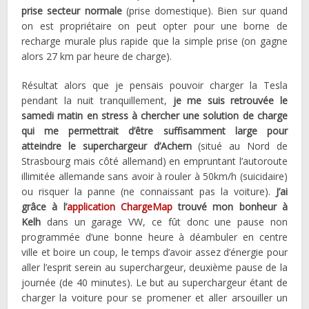
prise secteur normale
(prise domestique). Bien sur quand
on est propriétaire on peut opter pour une borne de
recharge murale plus rapide que la simple prise (on gagne
alors 27 km par heure de charge).
Résultat alors que je pensais pouvoir charger la Tesla
pendant la nuit tranquillement,
je me suis retrouvée le
samedi matin en stress à chercher une solution de charge
qui me permettrait d’être suffisamment large pour
atteindre le superchargeur d’Achern
(situé au Nord de
Strasbourg mais côté allemand) en empruntant l’autoroute
illimitée allemande sans avoir à rouler à 50km/h (suicidaire)
ou risquer la panne (ne connaissant pas la voiture).
J’ai
grâce à l’
application ChargeMap
trouvé mon bonheur à
Kelh
dans un garage VW, ce fût donc une pause non
programmée d’une bonne heure à déambuler en centre
ville et boire un coup, le temps d’avoir assez d’énergie pour
aller l’esprit serein au superchargeur, deuxième pause de la
journée (de 40 minutes). Le but au superchargeur étant de
charger la voiture pour se promener et aller arsouiller un