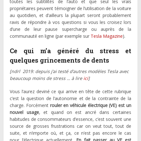
toutes les subtilités de l’auto et que seul les vrais
propriétaires peuvent témoigner de l’utilisation de la voiture
au quotidien, et d’ailleurs la plupart seront probablement
ravis de répondre à vos questions si vous les croisez lors
d’une de leur pause supercharge ou auprès de la
communauté en ligne (par exemple sur
Tesla Magazine
).
Ce qui m’a généré du stress et
quelques grincements de dents
[ndrl 2019: depuis j’ai testé d’autres modèles Tesla avec
beaucoup moins de stress … à lire
ici
]
Vous l’aurez deviné ce qui arrive en tête de cette rubrique
c’est la question de l’autonomie et de la contrainte de la
charge. Forcément
rouler en véhicule électrique (VE) est un
nouvel usage
, et quand on est ancré dans certaines
habitudes de consommateurs d’essence, c’est souvent une
source de grosses frustrations car on veut tout, tout de
suite, et n’importe où, et ça, ce n’est pas encore le cas
pour l’électrique actuellement.
En fait passer au VE est