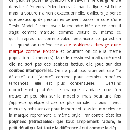
On peut se poser la question de savoir si le design entre
dans les éléments déclencheurs d’achat. La ligne est fluide
mais la voiture n’a rien d’exceptionnelle, d’ailleurs je pense
que beaucoup de personnes peuvent passer à coté d’une
Tesla Model S sans avoir la moindre idée de ce dont il
s’agit comme marque, comme voiture ou même ce
qu’elle représente comme valeur pécuniaire (ce qui est un
“+”, quand on ramène cela
aux problèmes d’image d’une
marque comme Porsche
et pourtant on cible la même
population d’acheteurs). Mais
le dessin est malin, même si
elle ne sort pas des sentiers battus, elle joue sur des
courbes intemporelles.
On ne peut pas vraiment dire “je
déteste” ou “j’adore” comme pour certains modèles
tendances, elle est plus consensuelle. Certains
reprocheront peut-être le manque d’audace, que l’on
trouve un peu plus sur le model x, mais pour une fois
j’apprécie quelque chose de plus simple. Et puis il vaut
mieux s’y habituer car pour le moment tous les modèles de
la marque reprennent le même style. Par contre
c’est les
poignées (rétractables) que tout simplement j’adore, le
petit détail qui fait toute la différence (tout comme la clé).