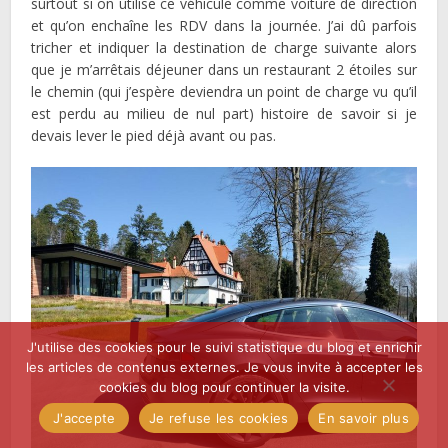
surtout si on utilise ce véhicule comme voiture de direction
et qu’on enchaîne les RDV dans la journée. J’ai dû parfois
tricher et indiquer la destination de charge suivante alors
que je m’arrêtais déjeuner dans un restaurant 2 étoiles sur
le chemin (qui j’espère deviendra un point de charge vu qu’il
est perdu au milieu de nul part) histoire de savoir si je
devais lever le pied déjà avant ou pas.
J'utilise des cookies pour le suivi statistique du blog et enrichir
les articles de contenus externes. Je vous invite à accepter les
cookies du blog pour continuer la visite.
J'accepte
Je refuse les cookies
En savoir plus