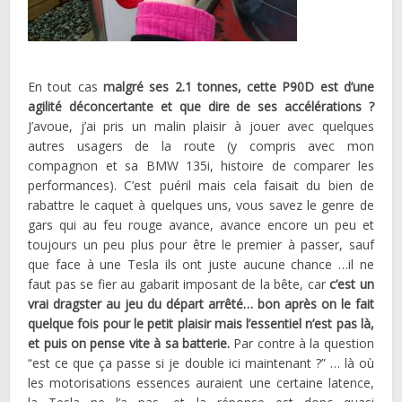
En tout cas
malgré ses 2.1 tonnes, cette P90D est d’une
agilité déconcertante et que dire de ses accélérations ?
J’avoue, j’ai pris un malin plaisir à jouer avec quelques
autres usagers de la route (y compris avec mon
compagnon et sa BMW 135i, histoire de comparer les
performances). C’est puéril mais cela faisait du bien de
rabattre le caquet à quelques uns, vous savez le genre de
gars qui au feu rouge avance, avance encore un peu et
toujours un peu plus pour être le premier à passer, sauf
que face à une Tesla ils ont juste aucune chance …il ne
faut pas se fier au gabarit imposant de la bête, car
c’est un
vrai dragster au jeu du départ arrêté… bon après on le fait
quelque fois pour le petit plaisir mais l’essentiel n’est pas là,
et puis on pense vite à sa batterie.
Par contre à la question
“est ce que ça passe si je double ici maintenant ?” … là où
les motorisations essences auraient une certaine latence,