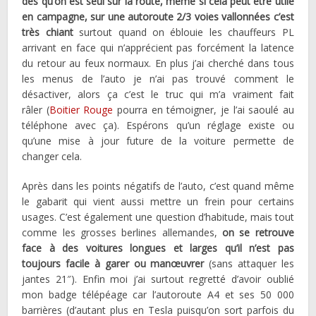
dès qu’on est seul sur la route, même si cela peut être utile
en campagne, sur une autoroute 2/3 voies vallonnées c’est
très chiant
surtout quand on éblouie les chauffeurs PL
arrivant en face qui n’apprécient pas forcément la latence
du retour au feux normaux. En plus j’ai cherché dans tous
les menus de l’auto je n’ai pas trouvé comment le
désactiver, alors ça c’est le truc qui m’a vraiment fait
râler (
Boitier Rouge
pourra en témoigner, je l’ai saoulé au
téléphone avec ça). Espérons qu’un réglage existe ou
qu’une mise à jour future de la voiture permette de
changer cela.
Après dans les points négatifs de l’auto, c’est quand même
le gabarit qui vient aussi mettre un frein pour certains
usages. C’est également une question d’habitude, mais tout
comme les grosses berlines allemandes,
on se retrouve
face à des voitures longues et larges qu’il n’est pas
toujours facile à garer ou manœuvrer
(sans attaquer les
jantes 21″). Enfin moi j’ai surtout regretté d’avoir oublié
mon badge télépéage car l’autoroute A4 et ses 50 000
barrières (d’autant plus en Tesla puisqu’on sort parfois du