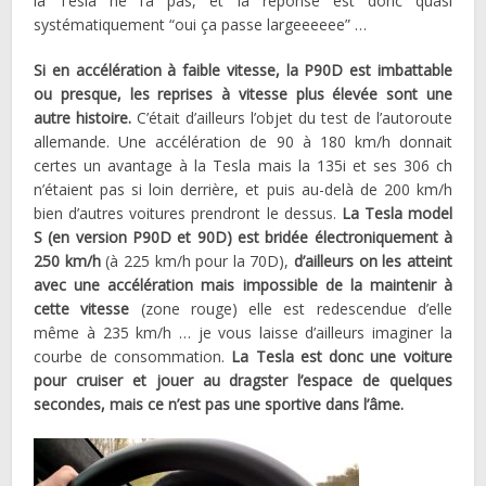
la Tesla ne l’a pas, et la réponse est donc quasi
systématiquement “oui ça passe largeeeeee” …
Si en accélération à faible vitesse, la P90D est imbattable
ou presque, les reprises à vitesse plus élevée sont une
autre histoire.
C’était d’ailleurs l’objet du test de l’autoroute
allemande. Une accélération de 90 à 180 km/h donnait
certes un avantage à la Tesla mais la 135i et ses 306 ch
n’étaient pas si loin derrière, et puis au-delà de 200 km/h
bien d’autres voitures prendront le dessus.
La Tesla model
S (en version P90D et 90D) est bridée électroniquement à
250 km/h
(à 225 km/h pour la 70D),
d’ailleurs on les atteint
avec une accélération mais impossible de la maintenir à
cette vitesse
(zone rouge) elle est redescendue d’elle
même à 235 km/h … je vous laisse d’ailleurs imaginer la
courbe de consommation.
La Tesla est donc une voiture
pour cruiser et jouer au dragster l’espace de quelques
secondes, mais ce n’est pas une sportive dans l’âme.