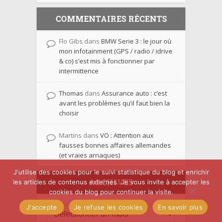
COMMENTAIRES RÉCENTS
Flo Gibs
dans
BMW Serie 3 : le jour où
mon infotainment (GPS / radio / idrive
& co) s’est mis à fonctionner par
intermittence
Thomas
dans
Assurance auto : c’est
avant les problèmes qu’il faut bien la
choisir
Martins
dans
VO : Attention aux
fausses bonnes affaires allemandes
(et vraies arnaques)
J'utilise des cookies pour le suivi statistique du blog et enrichir
ARCHIVES
les articles de contenus externes. Je vous invite à accepter les
cookies du blog pour continuer la visite.
J'accepte
Je refuse les cookies
En savoir plus