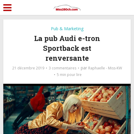
Pub & Marketing
La pub Audi e-tron
Sportback est
renversante
par
21 décembre 2019
3 commentaires
Raphaelle - Miss-KW
5 min pour lire