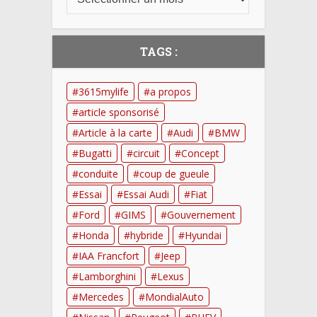
TAGS :
3615mylife
a propos
article sponsorisé
Article à la carte
Audi
BMW
Bugatti
circuit
Concept
conduite
coup de gueule
Essai
Essai Audi
Fiat
Ford
GIMS
Gouvernement
Honda
hybride
Hyundai
IAA Francfort
Jeep
Lamborghini
Lexus
Mercedes
MondialAuto