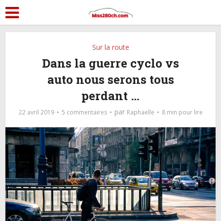
Sur la route
Dans la guerre cyclo vs
auto nous serons tous
perdant …
par
22 avril 2019
5 commentaires
Raphaelle
8 min pour lire