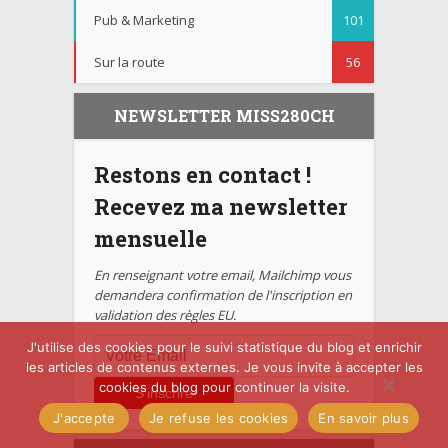
Pub & Marketing
101
Sur la route
56
NEWSLETTER MISS280CH
Restons en contact !
Recevez ma newsletter
mensuelle
En renseignant votre email, Mailchimp vous
demandera confirmation de l'inscription en
validation des règles EU.
J'utilise des cookies pour le suivi statistique du blog et enrichir
les articles de contenus externes. Je vous invite à accepter les
cookies du blog pour continuer la visite.
J'accepte
Je refuse les cookies
En savoir plus