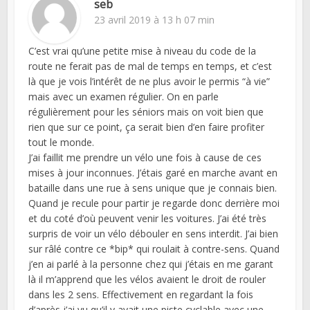
seb
23 avril 2019 à 13 h 07 min
C’est vrai qu’une petite mise à niveau du code de la
route ne ferait pas de mal de temps en temps, et c’est
là que je vois l’intérêt de ne plus avoir le permis “à vie”
mais avec un examen régulier. On en parle
régulièrement pour les séniors mais on voit bien que
rien que sur ce point, ça serait bien d’en faire profiter
tout le monde.
J’ai faillit me prendre un vélo une fois à cause de ces
mises à jour inconnues. J’étais garé en marche avant en
bataille dans une rue à sens unique que je connais bien.
Quand je recule pour partir je regarde donc derrière moi
et du coté d’où peuvent venir les voitures. J’ai été très
surpris de voir un vélo débouler en sens interdit. J’ai bien
sur râlé contre ce *bip* qui roulait à contre-sens. Quand
j’en ai parlé à la personne chez qui j’étais en me garant
là il m’apprend que les vélos avaient le droit de rouler
dans les 2 sens. Effectivement en regardant la fois
d’après j’ai vu qu’il y avait une piste cyclable avec une