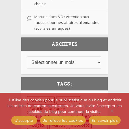
choisir
Martins
dans
VO : Attention aux
fausses bonnes affaires allemandes
(et vraies arnaques)
ARCHIVES
TAGS :
3615mylife
a propos
J'utilise des cookies pour le suivi statistique du blog et enrichir
les articles de contenus externes. Je vous invite à accepter les
article sponsorisé
cookies du blog pour continuer la visite.
Article à la carte
Audi
BMW
J'accepte
Je refuse les cookies
En savoir plus
Bugatti
circuit
Concept