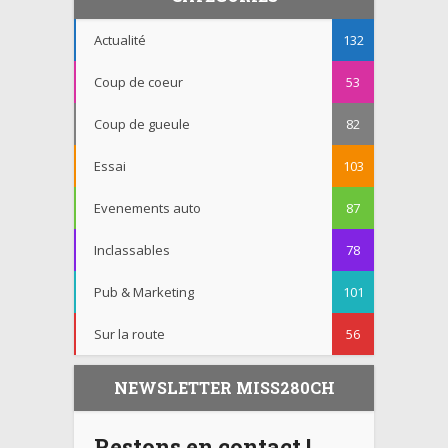
Actualité
132
Coup de coeur
53
Coup de gueule
82
Essai
103
Evenements auto
87
Inclassables
78
Pub & Marketing
101
Sur la route
56
NEWSLETTER MISS280CH
Restons en contact !