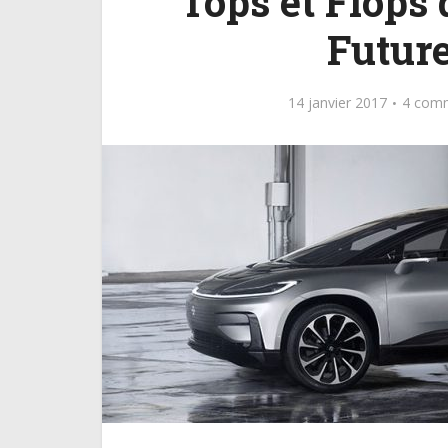
Tops et Flops
Future
14 janvier 2017
4 comm