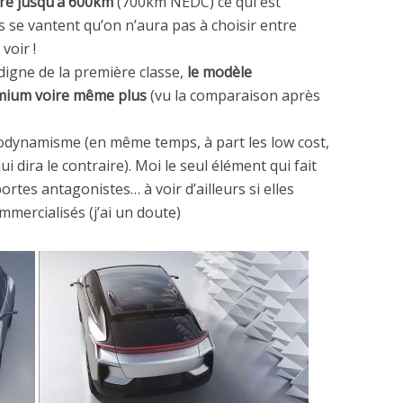
ire jusqu’à 600km
(700km NEDC) ce qui est
s se vantent qu’on n’aura pas à choisir entre
voir !
 digne de la première classe,
le modèle
emium voire même plus
(vu la comparaison après
rodynamisme (en même temps, à part les low cost,
 dira le contraire). Moi le seul élément qui fait
ortes antagonistes… à voir d’ailleurs si elles
mercialisés (j’ai un doute)