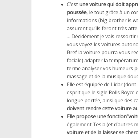
C’est
une voiture qui doit app
poussée
, le tout grâce à un c
informations (big brother is w
assurent qu’ils feront très at
… Décidément je vais ressortir
vous voyez les voitures autono
Bref la voiture pourra vous r
faciale) adapter la température
terme analyser vos humeurs pou
massage et de la musique douc
Elle est équipée de Lidar (don
esprit que le sigle Rolls Royce
longue portée, ainsi que des c
doivent rendre cette voiture a
Elle propose une fonction”voit
également Tesla (et d’autres 
voiture et de la laisser se che