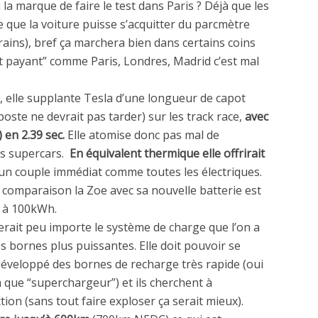
a marque de faire le test dans Paris ? Déjà que les
re que la voiture puisse s’acquitter du parcmètre
rains), bref ça marchera bien dans certains coins
ut payant” comme Paris, Londres, Madrid c’est mal
 elle supplante Tesla d’une longueur de capot
poste ne devrait pas tarder) sur les track race,
avec
 en 2.39 sec.
Elle atomise donc pas mal de
es supercars.
En équivalent thermique elle offrirait
un couple immédiat comme toutes les électriques.
 comparaison la Zoe avec sa nouvelle batterie est
t à 100kWh.
gerait peu importe le système de charge que l’on a
s bornes plus puissantes. Elle doit pouvoir se
développé des bornes de recharge très rapide (oui
m que “superchargeur”) et ils cherchent à
ion (sans tout faire exploser ça serait mieux).