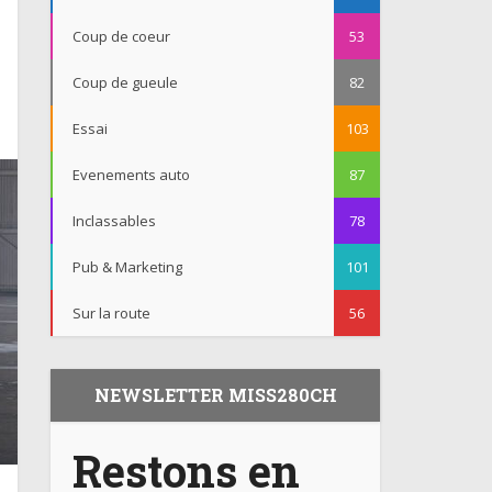
Coup de coeur
53
Coup de gueule
82
Essai
103
Evenements auto
87
Inclassables
78
Pub & Marketing
101
Sur la route
56
NEWSLETTER MISS280CH
Restons en