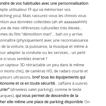
rendre de vos habitudes avec une personnalisation
ompte utilisateur FF qui va mémoriser vos
atching you). Mais rassurez-vous les chinois vous
tention aux données collectées (ah ah aaaaaaahhh)
 une de mes références culturelles très élevée…
mes du film “démolition man”… bah on y arrive.
econnaître (physiquement avec une reconnaissance
 de la voiture, la puissance, la musique et même à
r adapter la conduite ou les services… un petit
e si vous semblez énervé ?
t un capteur 3D rétractable un peu dans le même
 en moins chic), de caméras HD, de radars courte et
apteurs ultrasons,
bref tous les équipements qui
utonome et ce en toute sécurité
… (affaire à suivre)
urier”
(driveless valet parking), comme le teste
marques),
qui vous permet de descendre de la
rcher elle-même une place de parking disponible
. On