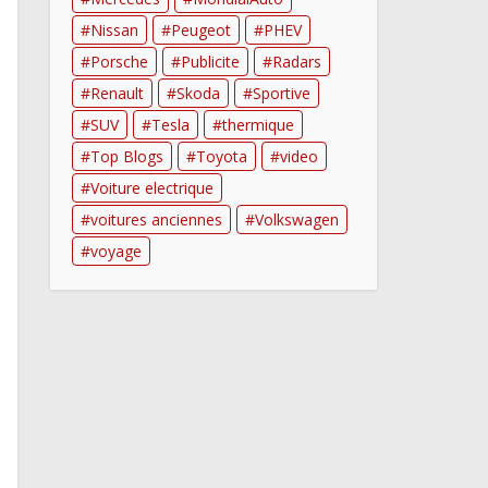
Nissan
Peugeot
PHEV
Porsche
Publicite
Radars
Renault
Skoda
Sportive
SUV
Tesla
thermique
Top Blogs
Toyota
video
Voiture electrique
voitures anciennes
Volkswagen
voyage