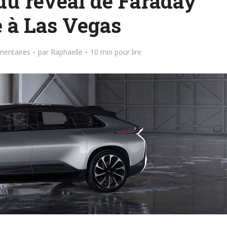
 du reveal de Faraday
 à Las Vegas
entaires
par
Raphaelle
10 min pour lire