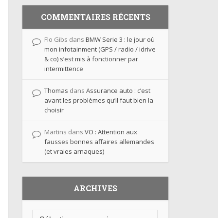
COMMENTAIRES RÉCENTS
Flo Gibs
dans
BMW Serie 3 : le jour où
mon infotainment (GPS / radio / idrive
& co) s’est mis à fonctionner par
intermittence
Thomas
dans
Assurance auto : c’est
avant les problèmes qu’il faut bien la
choisir
Martins
dans
VO : Attention aux
fausses bonnes affaires allemandes
(et vraies arnaques)
ARCHIVES