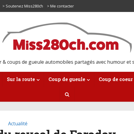
> Soutenez Miss280ch
> Me contacter
r & coups de gueule automobiles partagés avec humour et s
Sur la route
Coup de gueule
Coup de coeur
Actualité