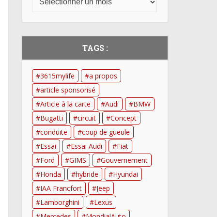
TAGS :
3615mylife
a propos
article sponsorisé
Article à la carte
Audi
BMW
Bugatti
circuit
Concept
conduite
coup de gueule
Essai
Essai Audi
Fiat
Ford
GIMS
Gouvernement
Honda
hybride
Hyundai
IAA Francfort
Jeep
Lamborghini
Lexus
Mercedes
MondialAuto