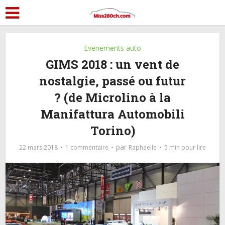
Evenements auto
GIMS 2018 : un vent de
nostalgie, passé ou futur
? (de Microlino à la
Manifattura Automobili
Torino)
par
22 mars 2018
1 commentaire
Raphaelle
5 min pour lire