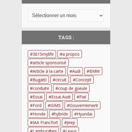
TAGS :
3615mylife
a propos
article sponsorisé
Article à la carte
Audi
BMW
Bugatti
circuit
Concept
conduite
coup de gueule
Essai
Essai Audi
Fiat
Ford
GIMS
Gouvernement
Honda
hybride
Hyundai
IAA Francfort
Jeep
Lamborghini
Lexus