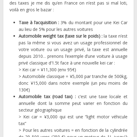
des taxes je me dis qu’en France on n’est pas si mal loti,
voilà en gros le bazar :
Taxe à l’acquisition :
3% du montant pour une Kei Car
au lieu de 5% pour les autres voitures
Automobile weight tax (taxe sur le poids) :
la taxe n’est
pas la même si vous avez un usage professionnel de
votre voiture ou un usage privé, la taxe est annuelle
depuis 2010… prenons l’exemple d’une voiture à usage
privé classique d’1.5t face à une nouvelle kei car :
> Kei car = ¥11,300 (env 95€)
> Automobile classique = ¥5,000 par tranche de 500kg,
donc ¥15,000 dans notre exemple (un peu moins de
130€)
Automobile tax (road tax) :
c’est une taxe locale et
annuelle dont la somme peut varier en fonction du
secteur géographique
> Kei car = ¥3,000 qui est une “light motor véhicule
tax”
> Pour les autres voitures = en fonction de la cylindrée
de 29 500 yens (250 €) pour un moteur de 1L jusqu’à