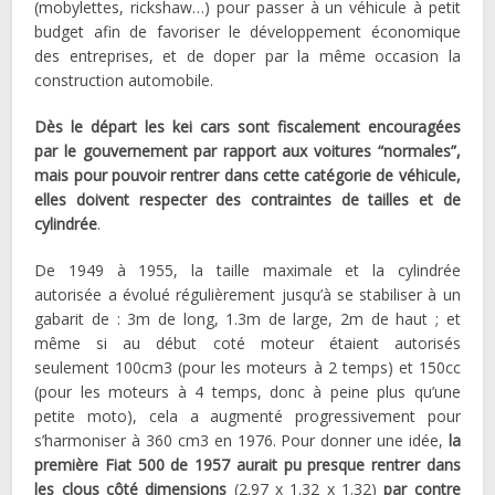
(mobylettes, rickshaw…) pour passer à un véhicule à petit
budget afin de favoriser le développement économique
des entreprises, et de doper par la même occasion la
construction automobile.
Dès le départ les kei cars sont fiscalement encouragées
par le gouvernement par rapport aux voitures “normales”,
mais pour pouvoir rentrer dans cette catégorie de véhicule,
elles doivent respecter des contraintes de tailles et de
cylindrée
.
De 1949 à 1955, la taille maximale et la cylindrée
autorisée a évolué régulièrement jusqu’à se stabiliser à un
gabarit de : 3m de long, 1.3m de large, 2m de haut ; et
même si au début coté moteur étaient autorisés
seulement 100cm3 (pour les moteurs à 2 temps) et 150cc
(pour les moteurs à 4 temps, donc à peine plus qu’une
petite moto), cela a augmenté progressivement pour
s’harmoniser à 360 cm3 en 1976. Pour donner une idée,
la
première Fiat 500 de 1957 aurait pu presque rentrer dans
les clous côté dimensions
(2.97 x 1.32 x 1.32)
par contre