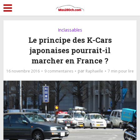
Inclassables
Le principe des K-Cars
japonaises pourrait-il
marcher en France ?
par
16 novembre 2016
9 commentaires
Raphaelle
7 min pour lire