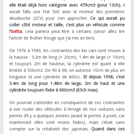
elle était déjà hors catégorie avec 479cm3 (pour 13ch),
il
aurait fallu une Fiat 500 avec le moteur des premières
deudeuche (2CV) pour s’en approcher.
Ce qui aurait pu
coller côté moteur et taille, c’est plus un véhicule comme
l’
Isetta
, cela parlera peut-être à certains (sinon allez lire
l’article de Boitier Rouge que j’ai mis en lien).
De 1976 à 1990, les contraintes des kei cars sont revues à
la hausse : 3.2m de long (+ 20cm), 1.4m de large (+ 10cm)
et toujours 2m de hauteur, la cylindrée est quant à elle
limitée à 550cm3. De 90 à 98, on autorise 10cm de plus en
longueur et une cylindrée de 660cc.
Et depuis 1998, c’est
3.4m de long pour 1.48m de large, 2m de haut et une
cylindrée toujours fixée à 660cm3 (63ch max)
.
On pourrait s’attendre en conséquence de ces contraintes
à voir rouler des véhicules à l’image de nos voitures sans
permis d’il y a quelques années (avant le permis à point, car
maintenant elles sont moins fades), mais c’était sans
compter sur la créativité des japonais.
Quand dans ces