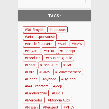
TAGS :
3615mylife
a propos
article sponsorisé
Article à la carte
Audi
BMW
Bugatti
circuit
Concept
conduite
coup de gueule
Essai
Essai Audi
Fiat
Ford
GIMS
Gouvernement
Honda
hybride
Hyundai
IAA Francfort
Jeep
Lamborghini
Lexus
Mercedes
MondialAuto
Nissan
Peugeot
PHEV