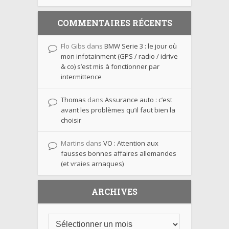
COMMENTAIRES RÉCENTS
Flo Gibs
dans
BMW Serie 3 : le jour où
mon infotainment (GPS / radio / idrive
& co) s’est mis à fonctionner par
intermittence
Thomas
dans
Assurance auto : c’est
avant les problèmes qu’il faut bien la
choisir
Martins
dans
VO : Attention aux
fausses bonnes affaires allemandes
(et vraies arnaques)
ARCHIVES