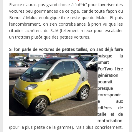
France n’aurait pas grand chose à “offrir” pour favoriser des
voitures peu gourmandes de ce type, car de toute façon du
Bonus / Malus écologique il ne reste que du Malus. Et puis
l’encombrement, on s’en contrebalance à priori vu que les
citadins achètent du SUV (tellement mieux pour escalader
un trottoir) plutôt que des petites voitures.
Si l’on parle de voitures de p
etites tailles, on sait déjà faire
puisque la
Smart
ForTwo 1ère
génération
pourrait
presque
correspondr
e aux
critères de
taille et de
motorisation
(pour la plus petite de la gamme). Mais plus concrètement,