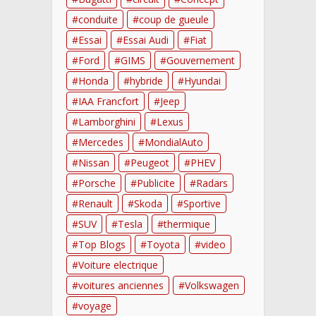
conduite
coup de gueule
Essai
Essai Audi
Fiat
Ford
GIMS
Gouvernement
Honda
hybride
Hyundai
IAA Francfort
Jeep
Lamborghini
Lexus
Mercedes
MondialAuto
Nissan
Peugeot
PHEV
Porsche
Publicite
Radars
Renault
Skoda
Sportive
SUV
Tesla
thermique
Top Blogs
Toyota
video
Voiture electrique
voitures anciennes
Volkswagen
voyage