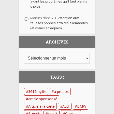
avant les problèmes qu’il faut bien la
choisir
Martins
dans
VO : Attention aux
fausses bonnes affaires allemandes
(et vraies arnaques)
ARCHIVES
TAGS :
3615mylife
a propos
article sponsorisé
Article à la carte
Audi
BMW
Bugatti
circuit
Concept