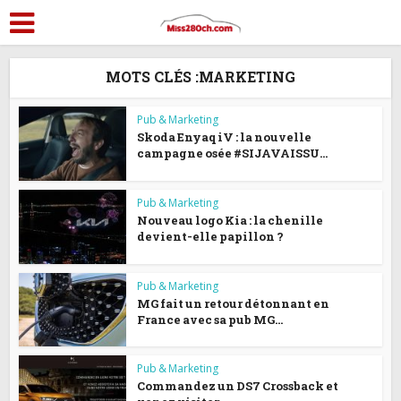
MOTS CLÉS :MARKETING
Pub & Marketing
Skoda Enyaq iV : la nouvelle
campagne osée #SIJAVAISSU...
Pub & Marketing
Nouveau logo Kia : la chenille
devient-elle papillon ?
Pub & Marketing
MG fait un retour détonnant en
France avec sa pub MG...
Pub & Marketing
Commandez un DS7 Crossback et