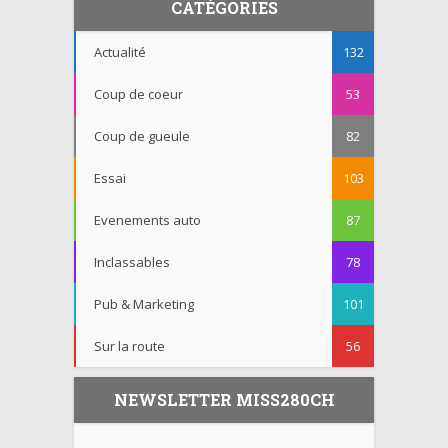
CATÉGORIES
Actualité
132
Coup de coeur
53
Coup de gueule
82
Essai
103
Evenements auto
87
Inclassables
78
Pub & Marketing
101
Sur la route
56
NEWSLETTER MISS280CH