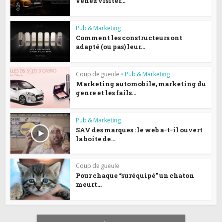
venez visiter...
Pub & Marketing
Comment les constructeurs ont
adapté (ou pas) leur...
Coup de gueule
•
Pub & Marketing
Marketing automobile, marketing du
genre et les fails...
Pub & Marketing
SAV des marques : le web a-t-il ouvert
la boite de...
Coup de gueule
Pour chaque “suréquipé” un chaton
meurt...