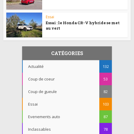
Essai
Essai : le Honda CR-V hybride se met
au vert
CATÉGORIES
Actualité
132
Coup de coeur
53
Coup de gueule
82
Essai
103
Evenements auto
87
Inclassables
78