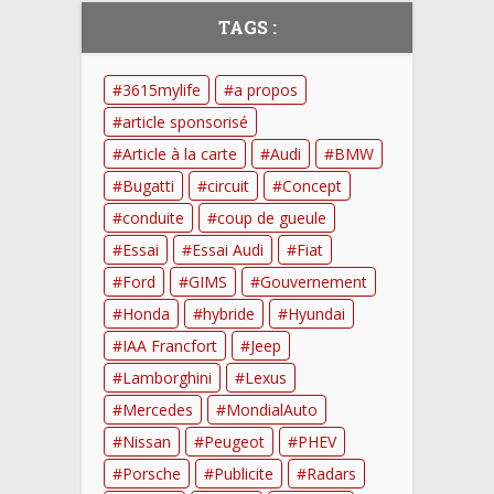
TAGS :
3615mylife
a propos
article sponsorisé
Article à la carte
Audi
BMW
Bugatti
circuit
Concept
conduite
coup de gueule
Essai
Essai Audi
Fiat
Ford
GIMS
Gouvernement
Honda
hybride
Hyundai
IAA Francfort
Jeep
Lamborghini
Lexus
Mercedes
MondialAuto
Nissan
Peugeot
PHEV
Porsche
Publicite
Radars