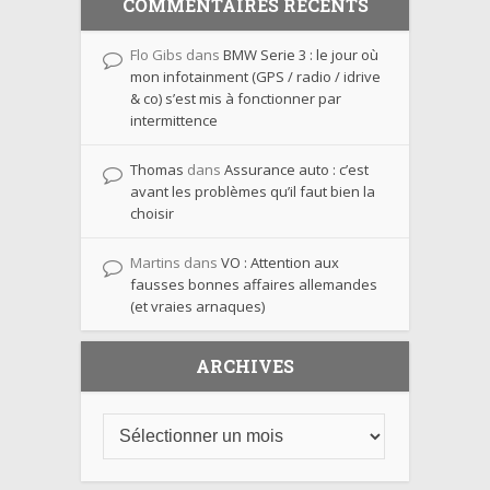
COMMENTAIRES RÉCENTS
Flo Gibs
dans
BMW Serie 3 : le jour où
mon infotainment (GPS / radio / idrive
& co) s’est mis à fonctionner par
intermittence
Thomas
dans
Assurance auto : c’est
avant les problèmes qu’il faut bien la
choisir
Martins
dans
VO : Attention aux
fausses bonnes affaires allemandes
(et vraies arnaques)
ARCHIVES