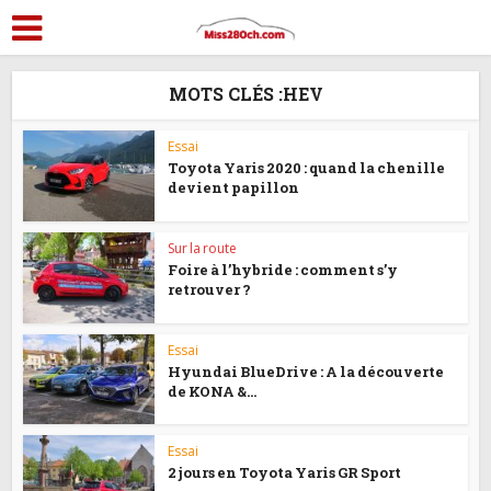
MOTS CLÉS :HEV
Essai
Toyota Yaris 2020 : quand la chenille
devient papillon
Sur la route
Foire à l’hybride : comment s’y
retrouver ?
Essai
Hyundai BlueDrive : A la découverte
de KONA &...
Essai
2 jours en Toyota Yaris GR Sport