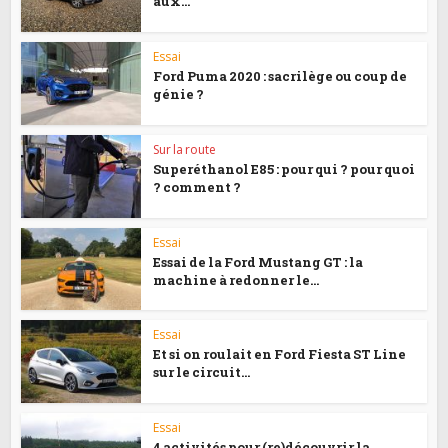
aux...
Essai
Ford Puma 2020 : sacrilège ou coup de
génie ?
Sur la route
Superéthanol E85 : pour qui ? pour quoi
? comment ?
Essai
Essai de la Ford Mustang GT : la
machine à redonner le...
Essai
Et si on roulait en Ford Fiesta ST Line
sur le circuit...
Essai
4 activités pour (re)découvrir la