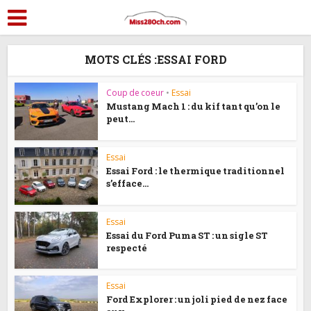
MOTS CLÉS :ESSAI FORD
Coup de coeur
•
Essai
Mustang Mach 1 : du kif tant qu’on le
peut...
Essai
Essai Ford : le thermique traditionnel
s’efface...
Essai
Essai du Ford Puma ST : un sigle ST
respecté
Essai
Ford Explorer : un joli pied de nez face