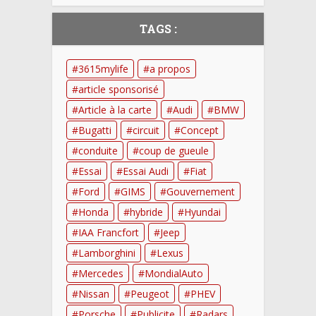
TAGS :
3615mylife
a propos
article sponsorisé
Article à la carte
Audi
BMW
Bugatti
circuit
Concept
conduite
coup de gueule
Essai
Essai Audi
Fiat
Ford
GIMS
Gouvernement
Honda
hybride
Hyundai
IAA Francfort
Jeep
Lamborghini
Lexus
Mercedes
MondialAuto
Nissan
Peugeot
PHEV
Porsche
Publicite
Radars