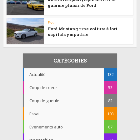
gamme plaisir de Ford
Essai
Ford Mustang : une voiture à fort
capital sympathie
CATÉGORIES
Actualité
132
Coup de coeur
53
Coup de gueule
82
Essai
103
Evenements auto
87
Inclassables
78