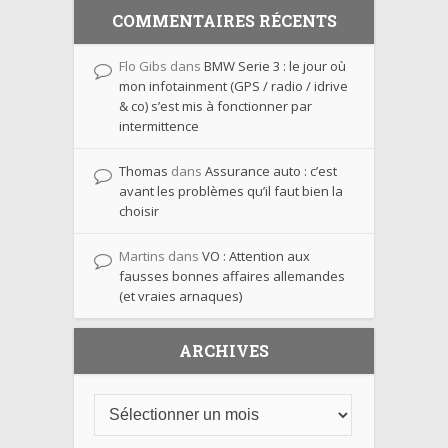
COMMENTAIRES RÉCENTS
Flo Gibs
dans
BMW Serie 3 : le jour où
mon infotainment (GPS / radio / idrive
& co) s’est mis à fonctionner par
intermittence
Thomas
dans
Assurance auto : c’est
avant les problèmes qu’il faut bien la
choisir
Martins
dans
VO : Attention aux
fausses bonnes affaires allemandes
(et vraies arnaques)
ARCHIVES