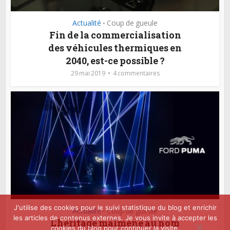
Actualité
Coup de gueule
•
Fin de la commercialisation
des véhicules thermiques en
2040, est-ce possible ?
29 mai 2019
4 commentaires
J'utilise des cookies pour le suivi statistique du blog et enrichir
Actualité
Coup de gueule
•
les articles de contenus externes. Je vous invite à accepter les
L’héritage malmené au nom
cookies du blog pour continuer la visite.