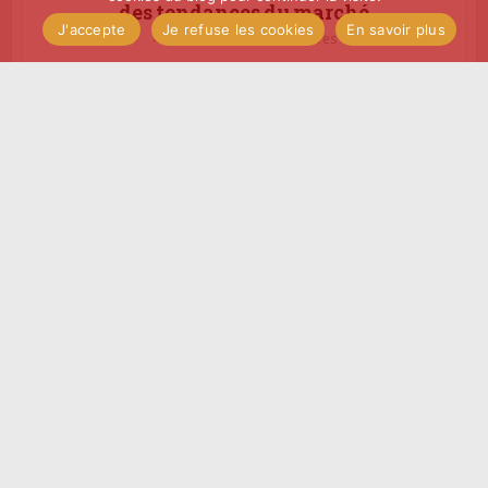
des tendances du marché
J'accepte
Je refuse les cookies
En savoir plus
4 avril 2019
4 commentaires
Actualité
Mais où sont les Tesla
killers tant attendus ?
26 mars 2019
2 commentaires