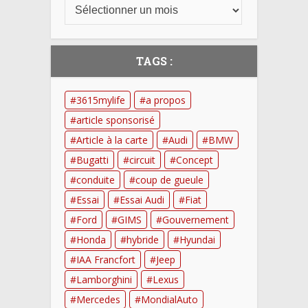
TAGS :
3615mylife
a propos
article sponsorisé
Article à la carte
Audi
BMW
Bugatti
circuit
Concept
conduite
coup de gueule
Essai
Essai Audi
Fiat
Ford
GIMS
Gouvernement
Honda
hybride
Hyundai
IAA Francfort
Jeep
Lamborghini
Lexus
Mercedes
MondialAuto