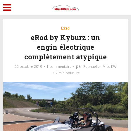
Essai
eRod by Kyburz : un
engin électrique
complètement atypique
par
22 octobre 2019
1 commentaire
Raphaelle - Miss-KW
7 min pour lire