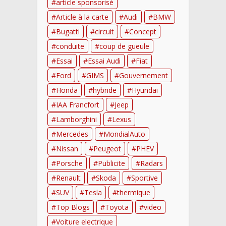
article sponsorisé
Article à la carte
Audi
BMW
Bugatti
circuit
Concept
conduite
coup de gueule
Essai
Essai Audi
Fiat
Ford
GIMS
Gouvernement
Honda
hybride
Hyundai
IAA Francfort
Jeep
Lamborghini
Lexus
Mercedes
MondialAuto
Nissan
Peugeot
PHEV
Porsche
Publicite
Radars
Renault
Skoda
Sportive
SUV
Tesla
thermique
Top Blogs
Toyota
video
Voiture electrique