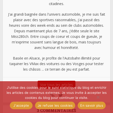
citadines.
J'ai grandi baignée dans l'univers automobile, je me suis fait
plaisir avec des sportives raisonnables, j'ai passé des
heures voire des week-ends au sein de clubs automobiles.
Depuis maintenant plus de 7 ans, j'édite seule le site
Miss280ch. Entre coups de coeur et coups de gueule, je
m'exprime souvent sans langue de bois, mais toujours
avec humour et honnêteté.
Basée en Alsace, je profite de l'Autobahn illimité pour
taquiner les VMax des voitures ou des Vosges pour tester
les châssis ... ce terrain de jeu est parfait.
Voir tous les articles
J'utilise des cookies pour le suivi statistique du blog et enrichir
les articles de contenus externes. Je vous invite à accepter les
cookies du blog pour continuer la visite.
J'accepte
Je refuse les cookies
En savoir plus
3 COMMENTAIRES