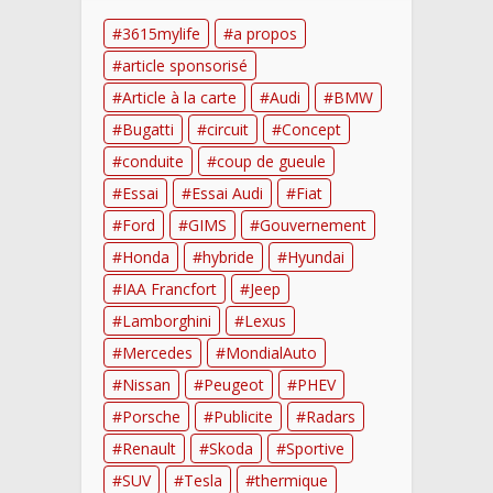
3615mylife
a propos
article sponsorisé
Article à la carte
Audi
BMW
Bugatti
circuit
Concept
conduite
coup de gueule
Essai
Essai Audi
Fiat
Ford
GIMS
Gouvernement
Honda
hybride
Hyundai
IAA Francfort
Jeep
Lamborghini
Lexus
Mercedes
MondialAuto
Nissan
Peugeot
PHEV
Porsche
Publicite
Radars
Renault
Skoda
Sportive
SUV
Tesla
thermique