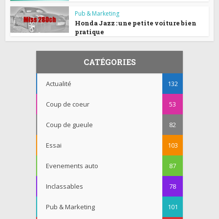
Pub & Marketing
Honda Jazz : une petite voiture bien
pratique
CATÉGORIES
Actualité
132
Coup de coeur
53
Coup de gueule
82
Essai
103
Evenements auto
87
Inclassables
78
Pub & Marketing
101