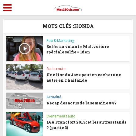
MOTS CLÉS :HONDA
Pub & Marketing
Selfie au volant = Mal, voiture
spéciale selfie = Bien
Sur la route
Une Honda Jazz peut en cacher une
autre en Thailande
Actualité
Recap des actus de la semaine #47
Evenements auto
IAA Francfort 2013 : et les autres stands
? (partie 3)