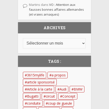
Martins
dans
VO : Attention aux
fausses bonnes affaires allemandes
(et vraies arnaques)
ARCHIVES
TAGS :
3615mylife
a propos
article sponsorisé
Article à la carte
Audi
BMW
Bugatti
circuit
Concept
conduite
coup de gueule