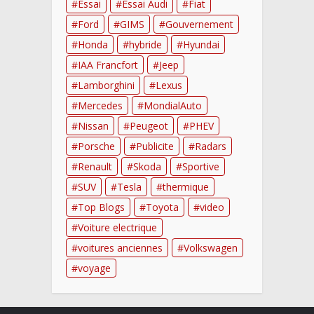
Essai
Essai Audi
Fiat
Ford
GIMS
Gouvernement
Honda
hybride
Hyundai
IAA Francfort
Jeep
Lamborghini
Lexus
Mercedes
MondialAuto
Nissan
Peugeot
PHEV
Porsche
Publicite
Radars
Renault
Skoda
Sportive
SUV
Tesla
thermique
Top Blogs
Toyota
video
Voiture electrique
voitures anciennes
Volkswagen
voyage