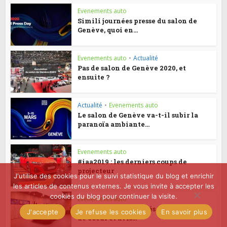
Evenements auto
Simili journées presse du salon de
Genève, quoi en...
Evenements auto
•
Actualité
Pas de salon de Genève 2020, et
ensuite ?
Actualité
•
Evenements auto
Le salon de Genève va-t-il subir la
paranoïa ambiante...
Evenements auto
#iaa2019 : les derniers coups de
projecteur
J'utilise des cookies pour le suivi statistique du blog et enrichir
les articles de contenus externes. Je vous invite à accepter les
cookies du blog pour continuer la visite.
Evenements auto
#iaa2019 : Nouveautés VE entre coups
J'accepte
Je refuse les cookies
En savoir plus
de coeur et avis...