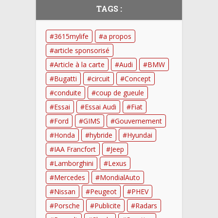
TAGS :
3615mylife
a propos
article sponsorisé
Article à la carte
Audi
BMW
Bugatti
circuit
Concept
conduite
coup de gueule
Essai
Essai Audi
Fiat
Ford
GIMS
Gouvernement
Honda
hybride
Hyundai
IAA Francfort
Jeep
Lamborghini
Lexus
Mercedes
MondialAuto
Nissan
Peugeot
PHEV
Porsche
Publicite
Radars