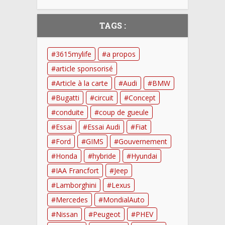
TAGS :
3615mylife
a propos
article sponsorisé
Article à la carte
Audi
BMW
Bugatti
circuit
Concept
conduite
coup de gueule
Essai
Essai Audi
Fiat
Ford
GIMS
Gouvernement
Honda
hybride
Hyundai
IAA Francfort
Jeep
Lamborghini
Lexus
Mercedes
MondialAuto
Nissan
Peugeot
PHEV