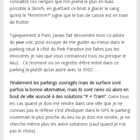
connaître ces rampes que l’on prend le plus en biais
possible à 2km/h, en guettant ce bruit à glacer le sang
qu’est le *krrrrrrrrrr* signe que le bas de caisse est en train
de frotter.
Typiquement à Paris j’avais fait descendre mon co-pilote
du
jour
soir, pour essayer de me guider au mieux dans le
parking situé à côté du Pink Paradise (ne faites pas les
innocents je sais que vous connaissez tous ou presque le
lieu)… Ce moment où on regrette d’être entré dans ce
parking là plutôt qu’un autre avec la 350Z…
Finalement les parkings ouvragés mais de surface sont
parfois la bonne alternative, mais ils sont rares où alors en
bout de ville associé à des solutions “P + Tram”
. Dans tous
les cas quand je dois me rendre dans une ville que je ne
connais pas le réflexe c’est d’indiquer dans le GPS le parking
souterrain le plus proche du lieu où je dois me rendre, je ne
cherche même plus les autre solutions (sauf quand je n’ai
pas le choix).