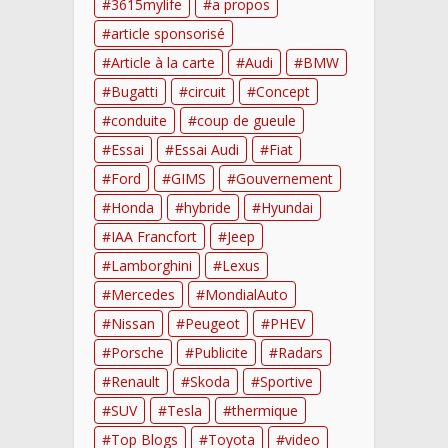
3615mylife
a propos
article sponsorisé
Article à la carte
Audi
BMW
Bugatti
circuit
Concept
conduite
coup de gueule
Essai
Essai Audi
Fiat
Ford
GIMS
Gouvernement
Honda
hybride
Hyundai
IAA Francfort
Jeep
Lamborghini
Lexus
Mercedes
MondialAuto
Nissan
Peugeot
PHEV
Porsche
Publicite
Radars
Renault
Skoda
Sportive
SUV
Tesla
thermique
Top Blogs
Toyota
video