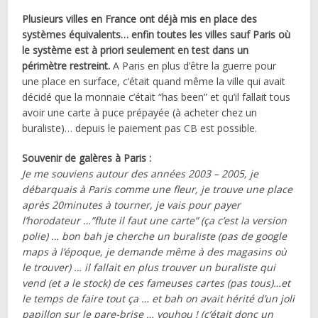
Plusieurs villes en France ont déjà mis en place des
systèmes équivalents… enfin toutes les villes sauf Paris où
le système est à priori seulement en test dans un
périmètre restreint.
A Paris en plus d’être la guerre pour
une place en surface, c’était quand même la ville qui avait
décidé que la monnaie c’était “has been” et qu’il fallait tous
avoir une carte à puce prépayée (à acheter chez un
buraliste)… depuis le paiement pas CB est possible.
Souvenir de galères à Paris :
Je me souviens autour des années 2003 – 2005, je
débarquais à Paris comme une fleur, je trouve une place
après 20minutes à tourner, je vais pour payer
l’horodateur …”flute il faut une carte” (ça c’est la version
polie) … bon bah je cherche un buraliste (pas de google
maps à l’époque, je demande même à des magasins où
le trouver) … il fallait en plus trouver un buraliste qui
vend (et a le stock) de ces fameuses cartes (pas tous)…et
le temps de faire tout ça … et bah on avait hérité d’un joli
papillon sur le pare-brise … youhou ! (c’était donc un