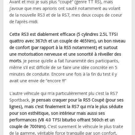
Avant et moi je suis plus “coupé” (genre TT RS), mais
j’avoue que mes aprioris ont sauté notamment au volant
de la nouvelle RS3 et de la RS7, mes deux coups de coeur
de l’après-midi.
Cette RS3 est diablement efficace (5 cylindres 2.5L TFSI
quattro avec 367ch et un couple de 465Nm), un bon niveau
de confort (par rapport à la RS5 notamment) et surtout
une motorisation nerveuse et une sonorité à réveiller des
morts.
Je pense qu’elle a fait l’unanimité des participants,
même s’il est difficile de se faire une idée concrète en 5
minutes de conduite. Encore une fois à la fin du test il y
avait une envie de “encore !!!”
L’autre véhicule qui m’a particulièrement plu c’est la RS7
Sportback,
je pensais craquer pour la RS5 Coupé (pour ses
lignes), mais c’est finalement la RS7 qui m’a le plus séduite
pour son esthétique, son intérieur mais aussi ses
performances (V8 4.0 TFSI biturbo offrant 560ch et un
couple de 700Nm).
C’est surement le véhicule le plus traite
de la gamme, véritable force tranquille par son confort,