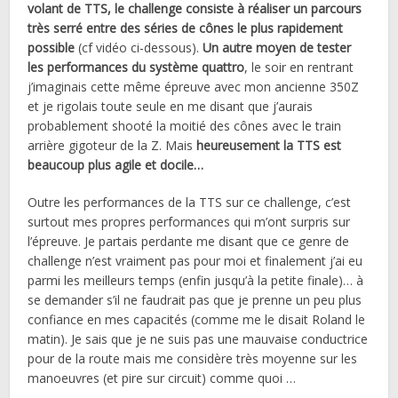
volant de TTS, le challenge consiste à réaliser un parcours
très serré entre des séries de cônes le plus rapidement
possible
(cf vidéo ci-dessous).
Un autre moyen de tester
les performances du système quattro
, le soir en rentrant
j’imaginais cette même épreuve avec mon ancienne 350Z
et je rigolais toute seule en me disant que j’aurais
probablement shooté la moitié des cônes avec le train
arrière gigoteur de la Z. Mais
heureusement la TTS est
beaucoup plus agile et docile…
Outre les performances de la TTS sur ce challenge, c’est
surtout mes propres performances qui m’ont surpris sur
l’épreuve. Je partais perdante me disant que ce genre de
challenge n’est vraiment pas pour moi et finalement j’ai eu
parmi les meilleurs temps (enfin jusqu’à la petite finale)… à
se demander s’il ne faudrait pas que je prenne un peu plus
confiance en mes capacités (comme me le disait Roland le
matin). Je sais que je ne suis pas une mauvaise conductrice
pour de la route mais me considère très moyenne sur les
manoeuvres (et pire sur circuit) comme quoi …