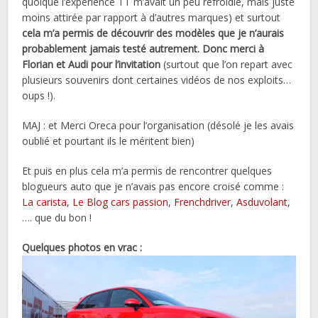
quoique l’expérience TT m’avait un peu refroidie, mais juste
moins attirée par rapport à d’autres marques) et surtout
cela m’a permis de découvrir des modèles que je n’aurais
probablement jamais testé autrement. Donc merci à
Florian et Audi pour l’invitation
(surtout que l’on repart avec
plusieurs souvenirs dont certaines vidéos de nos exploits…
oups !).
MAJ : et Merci Oreca pour l’organisation (désolé je les avais
oublié et pourtant ils le méritent bien)
Et puis en plus cela m’a permis de rencontrer quelques
blogueurs auto que je n’avais pas encore croisé comme :
La carista
,
Le Blog cars passion
,
Frenchdriver
,
Asduvolant
,
…. que du bon !
Quelques photos en vrac :